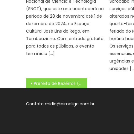
Nacional de Ciência e Tecnologia
Sorocaba i
(SNCT), que este ano acontecerá no
serviços pú
período de 28 de novembro até 1 de
alterados n
dezembro de 2024, no Espaço
quarta-feir
Cultural José Lins do Rego, em
feriado do 
Tambauzinho. Com entrada gratuita
horário habi
para todos os públicos, o evento
Os serviços
tem início […]
essenciais
urgências 
unidades […
Navegação
Prefeita de Bezerros (PE) conhece projetos e roteiros que fizeram de João Pessoa a queridinha do Brasil
de
Post
Contato
midia@oimeliga.com.br