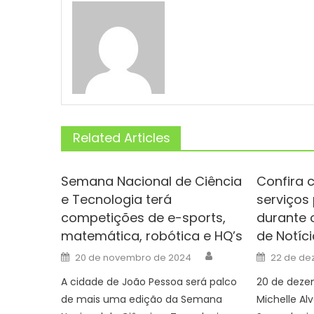
Related Articles
Semana Nacional de Ciência
Confira 
e Tecnologia terá
serviços
competições de e-sports,
durante 
matemática, robótica e HQ’s
de Notíc
Author
Posted
Posted
20 de novembro de 2024
22 de de
on
on
A cidade de João Pessoa será palco
20 de dezem
de mais uma edição da Semana
Michelle Alv