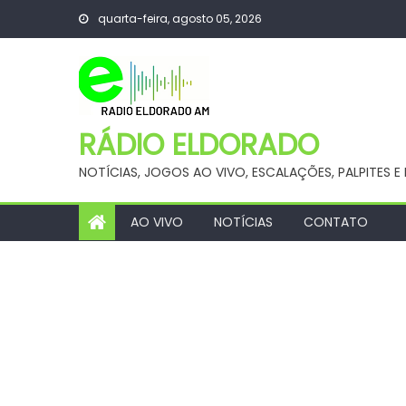
Skip
quarta-feira, agosto 05, 2026
to
content
RÁDIO ELDORADO
NOTÍCIAS, JOGOS AO VIVO, ESCALAÇÕES, PALPITES
AO VIVO
NOTÍCIAS
CONTATO