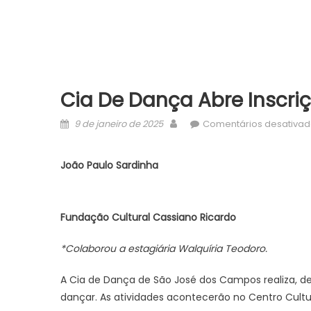
Cia De Dança Abre Inscriç
Posted
Author
9 de janeiro de 2025
Comentários desativa
on
João Paulo Sardinha
Fundação Cultural Cassiano Ricardo
*Colaborou a estagiária Walquíria Teodoro.
A Cia de Dança de São José dos Campos realiza, de 
dançar. As atividades acontecerão no Centro Cultu