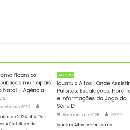
como ficam os
AO VIVO
 públicos municipais
Iguatu x Altos ; Onde Assistir
o Natal – Agência
Palpites, Escalações, Horári
ias
e Informações do Jogo da
Author
Série D
zembro de 2024
Author
Posted
admin
16 de maio de 2025
bro de 2024 14:41 Por:
on
es A Prefeitura de
Iguatu x Altos em busca da