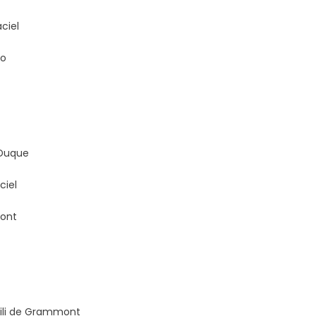
ciel
ro
 Duque
ciel
mont
ili de Grammont