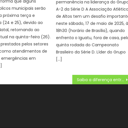
nforma que alguns
permanência na liderança do Grup
blicos municipais serão
A-2 da Série D A Associação Atlétic
a próxima terça e
de Altos tem um desafio important
a (24 e 25), devido ao
neste sábado, 17 de maio de 2025, 
Natal, retornando ao
18h30 (horário de Brasília), quando
tual na quinta-feira (26).
enfrenta o Iguatu, fora de casa, pel
 prestados pelos setores
quinta rodada do Campeonato
, como atendimentos de
Brasileiro da Série D. Líder do Grupo
e emergências em
[…]
]
Saiba a diferença entre as doenças que causam diarréia e como são transmitidas