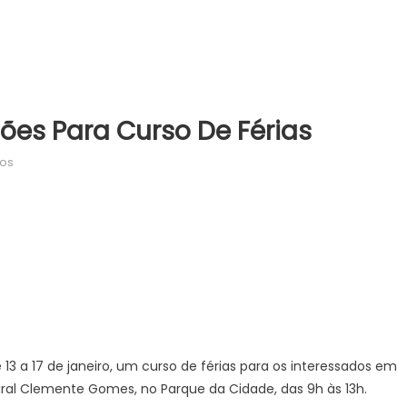
ões Para Curso De Férias
em
dos
Cia
de
Dança
abre
inscrições
para
curso
de
férias
13 a 17 de janeiro, um curso de férias para os interessados em
ral Clemente Gomes, no Parque da Cidade, das 9h às 13h.