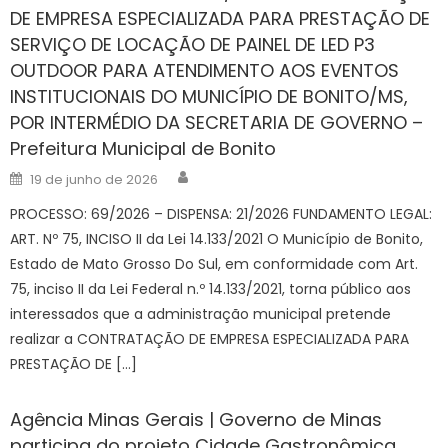
DE EMPRESA ESPECIALIZADA PARA PRESTAÇÃO DE
SERVIÇO DE LOCAÇÃO DE PAINEL DE LED P3
OUTDOOR PARA ATENDIMENTO AOS EVENTOS
INSTITUCIONAIS DO MUNICÍPIO DE BONITO/MS,
POR INTERMÉDIO DA SECRETARIA DE GOVERNO –
Prefeitura Municipal de Bonito
Author
Posted
19 de junho de 2026
on
PROCESSO: 69/2026 – DISPENSA: 21/2026 FUNDAMENTO LEGAL:
ART. Nº 75, INCISO II da Lei 14.133/2021 O Município de Bonito,
Estado de Mato Grosso Do Sul, em conformidade com Art.
75, inciso II da Lei Federal n.º 14.133/2021, torna público aos
interessados que a administração municipal pretende
realizar a CONTRATAÇÃO DE EMPRESA ESPECIALIZADA PARA
PRESTAÇÃO DE […]
Agência Minas Gerais | Governo de Minas
participa do projeto Cidade Gastronômica