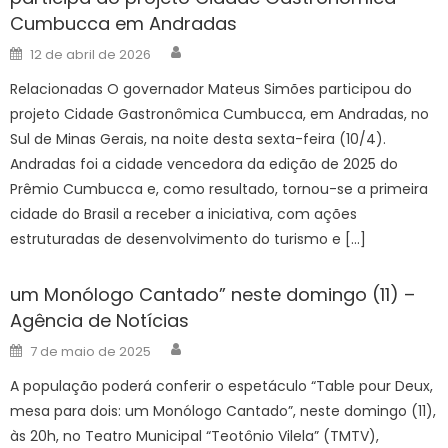
Cumbucca em Andradas
Author
Posted
12 de abril de 2026
on
Relacionadas O governador Mateus Simões participou do
projeto Cidade Gastronômica Cumbucca, em Andradas, no
Sul de Minas Gerais, na noite desta sexta-feira (10/4).
Andradas foi a cidade vencedora da edição de 2025 do
Prêmio Cumbucca e, como resultado, tornou-se a primeira
cidade do Brasil a receber a iniciativa, com ações
estruturadas de desenvolvimento do turismo e […]
um Monólogo Cantado” neste domingo (11) –
Agência de Notícias
Author
Posted
7 de maio de 2025
on
A população poderá conferir o espetáculo “Table pour Deux,
mesa para dois: um Monólogo Cantado”, neste domingo (11),
às 20h, no Teatro Municipal “Teotônio Vilela” (TMTV),