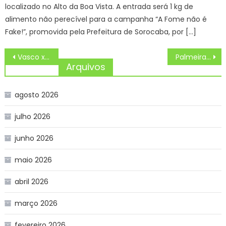
localizado no Alto da Boa Vista. A entrada será 1 kg de
alimento não perecível para a campanha “A Fome não é
Fake!”, promovida pela Prefeitura de Sorocaba, por […]
Navegação
Vasco x Sport ONDE ASSISTIR AO VIVO, ESCALAÇÕES E PALPITES, BRASILEIRÃO 2025, HOJE (12/04)
Palmeiras x Corinthians ONDE ASSISTIR AO VIVO, ESCALAÇÕES E PALPITES, BRASILEIRÃO 2025, HOJE (12/04)
de
Arquivos
Post
agosto 2026
julho 2026
junho 2026
maio 2026
abril 2026
março 2026
fevereiro 2026