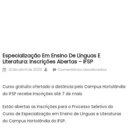
Especialização Em Ensino De Línguas E
Literatura: Inscrições Abertas – IFSP
Posted
Author
em
12 de abril de 2025
Comentários desativados
on
Especializ
em
Curso gratuito ofertado a distância pelo Campus Hortolândia
Ensino
do IFSP recebe inscrições até 7 de maio
de
Línguas
Estão abertas as inscrições para o Processo Seletivo do
e
Curso de Especialização em Ensino de Línguas e Literaturas
Literatura:
do Campus Hortolândia do IFSP.
inscrições