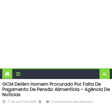
GCM Detém Homem Procurado Por Falta De
Pagamento De Pensão Alimentícia – Agência De
Notícias
Posted
Author
em
17 de abril de 2025
Comentários desativados
on
GCM