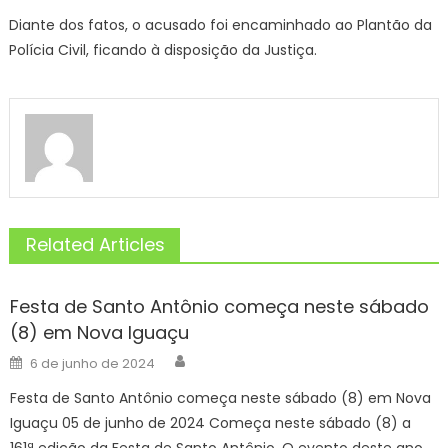
Diante dos fatos, o acusado foi encaminhado ao Plantão da
Polícia Civil, ficando à disposição da Justiça.
Related Articles
Festa de Santo Antônio começa neste sábado
(8) em Nova Iguaçu
Author
Posted
6 de junho de 2024
on
Festa de Santo Antônio começa neste sábado (8) em Nova
Iguaçu 05 de junho de 2024 Começa neste sábado (8) a
161ª edição da Festa de Santo Antônio. O evento deste ano,