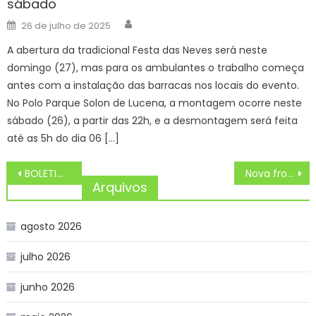
sábado
Author
Posted
26 de julho de 2025
on
A abertura da tradicional Festa das Neves será neste
domingo (27), mas para os ambulantes o trabalho começa
antes com a instalação das barracas nos locais do evento.
No Polo Parque Solon de Lucena, a montagem ocorre neste
sábado (26), a partir das 22h, e a desmontagem será feita
até as 5h do dia 06 […]
Navegação
BOLETIM – Governo de SC investe no esporte nas escolas estaduais com mais materiais esportivos e quadras
Nova frota de viaturas blindadas reforça segurança da Polícia Penal de Mato Grosso do Sul – Agência de Noticias do Governo de Mato Grosso do Sul
de
Arquivos
Post
agosto 2026
julho 2026
junho 2026