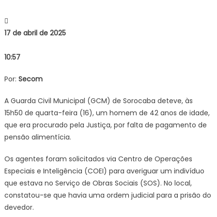
detém
homem
procurado
17 de abril de 2025
por
falta
10:57
de
pagament
Por:
Secom
de
pensão
A Guarda Civil Municipal (GCM) de Sorocaba deteve, às
alimentícia
15h50 de quarta-feira (16), um homem de 42 anos de idade,
–
Agência
que era procurado pela Justiça, por falta de pagamento de
de
pensão alimentícia.
Notícias
Os agentes foram solicitados via Centro de Operações
Especiais e Inteligência (COEI) para averiguar um indivíduo
que estava no Serviço de Obras Sociais (SOS). No local,
constatou-se que havia uma ordem judicial para a prisão do
devedor.