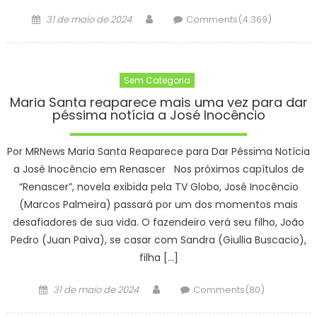
Posted
Author
31 de maio de 2024
Comments(4.369)
on
Sem Categoria
Maria Santa reaparece mais uma vez para dar
péssima notícia a José Inocêncio
Por MRNews Maria Santa Reaparece para Dar Péssima Notícia
a José Inocêncio em Renascer Nos próximos capítulos de
“Renascer”, novela exibida pela TV Globo, José Inocêncio
(Marcos Palmeira) passará por um dos momentos mais
desafiadores de sua vida. O fazendeiro verá seu filho, João
Pedro (Juan Paiva), se casar com Sandra (Giullia Buscacio),
filha […]
Posted
Author
31 de maio de 2024
Comments(80)
on