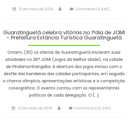
Posted
Author
31 de maio de 2024
Comments(4.845)
on
Guaratinguetá celebra vitórias no 1°dia de JOMI
– Prefeitura Estância Turística Guaratinguetá
Ontem, (30) os atletas de Guaratinguetá iniciaram suas
atividades no 26° JOMI (Jogos da Melhor Idade), na cidade
de Pindamonhangaba. A abertura dos jogos iniciou com o
desfile das bandeiras das cidades participantes, em seguida
a chama olímpica, apresentações artísticas e a competição
coreográfica. O evento contou com os representantes
políticos de cada delegação. O […]
Posted
Author
31 de maio de 2024
Comments(30.349)
on