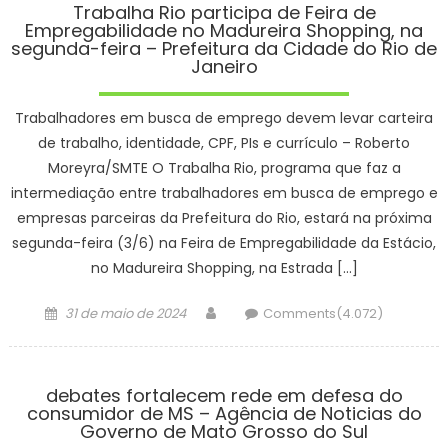
Trabalha Rio participa de Feira de
Empregabilidade no Madureira Shopping, na
segunda-feira – Prefeitura da Cidade do Rio de
Janeiro
Trabalhadores em busca de emprego devem levar carteira
de trabalho, identidade, CPF, PIs e currículo – Roberto
Moreyra/SMTE O Trabalha Rio, programa que faz a
intermediação entre trabalhadores em busca de emprego e
empresas parceiras da Prefeitura do Rio, estará na próxima
segunda-feira (3/6) na Feira de Empregabilidade da Estácio,
no Madureira Shopping, na Estrada […]
Posted
Author
31 de maio de 2024
Comments(4.072)
on
debates fortalecem rede em defesa do
consumidor de MS – Agência de Noticias do
Governo de Mato Grosso do Sul