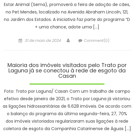
Estar Animal (Sema), promoverá a feira de adoção de cães,
no Pet Mendes, localizado na Avenida Abraham Lincoln, 121,
no Jardim dos Estados. A iniciativa faz parte do programa “D
+ uma chance, adote uma […]
Posted
Author
31 de maio de 2024
Comment(0)
on
Maioria dos imóveis visitados pelo Trato por
Laguna já se conectou à rede de esgoto da
Casan
Foto: Trato por Laguna/ Casan Com um trabalho de campo
efetivo desde janeiro de 2021, o Trato por Laguna já vistoriou
as ligações hidrossanitárias de 6.628 imóveis. De acordo com
o balanço do programa da última segunda-feira, 27, 70%
dos imóveis vistoriados regularizaram suas ligações à rede
coletora de esgoto da Companhia Catarinense de Águas […]