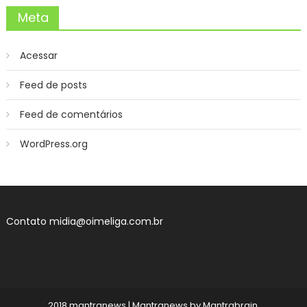
Meta
Acessar
Feed de posts
Feed de comentários
WordPress.org
Contato
midia@oimeliga.com.br
2018 mantranews
|
Mantranews by
Mantrabrain
.