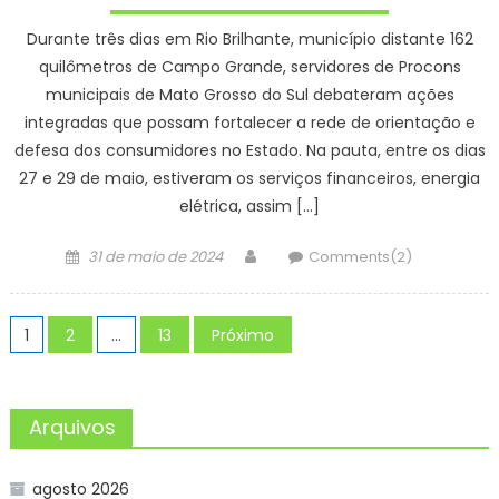
Durante três dias em Rio Brilhante, município distante 162
quilômetros de Campo Grande, servidores de Procons
municipais de Mato Grosso do Sul debateram ações
integradas que possam fortalecer a rede de orientação e
defesa dos consumidores no Estado. Na pauta, entre os dias
27 e 29 de maio, estiveram os serviços financeiros, energia
elétrica, assim […]
Posted
Author
31 de maio de 2024
Comments(2)
on
Paginação
1
2
…
13
Próximo
de
posts
Arquivos
agosto 2026