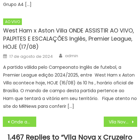
Grupo A4 […]
AO VIVO
West Ham x Aston Villa ONDE ASSISTIR AO VIVO,
PALPITES E ESCALAÇÕES Inglês, Premier League,
HOJE (17/08)
Author
Posted
admin
17 de agosto de 2024
on
A partida válida pelo Campeonato Inglês de futebol, a
Premier League edição 2024/2025, entre West Ham x Aston
Villa acontece hoje, HOJE (16/08) às 10 hs , horário oficial de
Brasília. O mando de campo desta partida pertence ao
Ham que tentará a vitória em seu território. Fique atento no
site do MRNews para conferir […]
Navegação
Onde assistir Cruzeiro x Fluminense ao vivo pela Copa do Brasil Sub-20 Online ou pela TV e de graça, HOJE (10/10) às 17 hs
Vila Nova x Cruzeiro: narração ao vivo, minuto a minuto
de
1.467 Replies to “
Vila Nova x Cruzeiro
Post