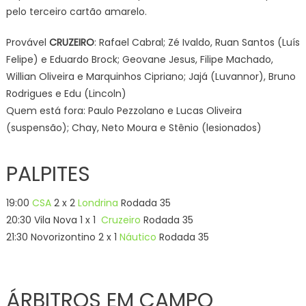
pelo terceiro cartão amarelo.
Provável
CRUZEIRO
: Rafael Cabral; Zé Ivaldo, Ruan Santos (Luís
Felipe) e Eduardo Brock; Geovane Jesus, Filipe Machado,
Willian Oliveira e Marquinhos Cipriano; Jajá (Luvannor), Bruno
Rodrigues e Edu (Lincoln)
Quem está fora: Paulo Pezzolano e Lucas Oliveira
(suspensão); Chay, Neto Moura e Stênio (lesionados)
PALPITES
19:00
CSA
2 x 2
Londrina
Rodada 35
20:30 Vila Nova 1 x 1
Cruzeiro
Rodada 35
21:30 Novorizontino 2 x 1
Náutico
Rodada 35
ÁRBITROS EM CAMPO