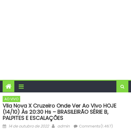
AO VIVO
Vila Nova X Cruzeiro Onde Ver Ao Vivo HOJE
(14/10) Às 20:30 Hs – BRASILEIRÃO SÉRIE B,
PALPITES E ESCALAÇÕES
Posted
Author
14 de outubro de 2022
admin
Comments(1.467)