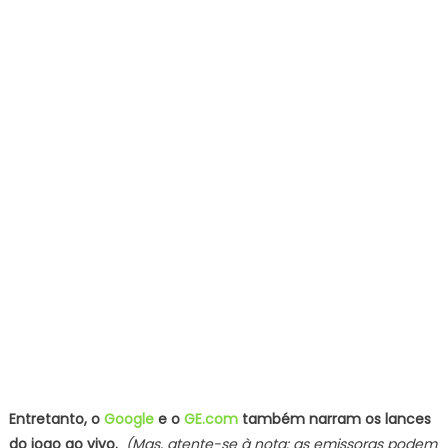
Entretanto, o
Google
e o
GE.com
também narram os lances
do jogo ao vivo.
(Mas, atente-se à nota: as emissoras podem