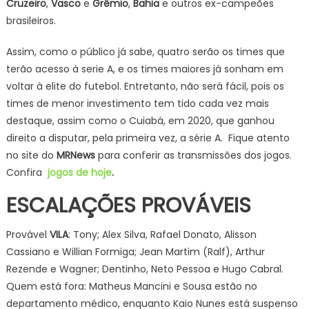
Cruzeiro
,
Vasco
e
Grêmio
,
Bahia
e outros ex-campeões
brasileiros.
Assim, como o público já sabe, quatro serão os times que
terão acesso à serie A, e os times maiores já sonham em
voltar à elite do futebol. Entretanto, não será fácil, pois os
times de menor investimento tem tido cada vez mais
destaque, assim como o Cuiabá, em 2020, que ganhou
direito a disputar, pela primeira vez, a série A. Fique atento
no site do
MRNews
para conferir as transmissões dos jogos.
Confira
jogos de hoje
.
ESCALAÇÕES PROVÁVEIS
Provável
VILA
: Tony; Alex Silva, Rafael Donato, Alisson
Cassiano e Willian Formiga; Jean Martim (Ralf), Arthur
Rezende e Wagner; Dentinho, Neto Pessoa e Hugo Cabral.
Quem está fora: Matheus Mancini e Sousa estão no
departamento médico, enquanto Kaio Nunes está suspenso