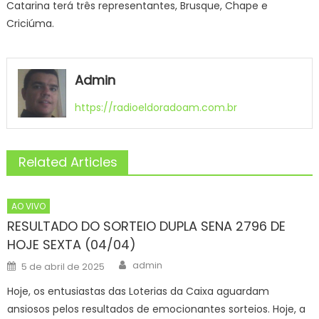
Catarina terá três representantes, Brusque, Chape e
Criciúma.
Admin
https://radioeldoradoam.com.br
Related Articles
AO VIVO
RESULTADO DO SORTEIO DUPLA SENA 2796 DE
HOJE SEXTA (04/04)
Author
Posted
admin
5 de abril de 2025
on
Hoje, os entusiastas das Loterias da Caixa aguardam
ansiosos pelos resultados de emocionantes sorteios. Hoje, a