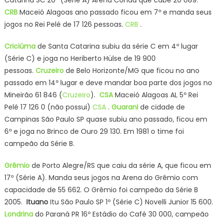
Catarina SC 20º (Série A) Arena Condá que cabe 20 089.
CRB
Maceió Alagoas ano passado ficou em 7º e manda seus
jogos no Rei Pelé de 17 126 pessoas.
CRB
.
Criciúma
de Santa Catarina subiu da série C em 4º lugar
(Série C) e joga no Heriberto Hülse de 19 900
pessoas.
Cruzeiro
de Belo Horizonte/MG que ficou no ano
passado em 14º lugar e deve mandar boa parte dos jogos no
Mineirão 61 846 (
Cruzeiro
).
CSA
Maceió Alagoas AL 5º Rei
Pelé 17 126 0 (não possui)
CSA
.
Guarani
de cidade de
Campinas São Paulo SP quase subiu ano passado, ficou em
6º e joga no Brinco de Ouro 29 130. Em 1981 o time foi
campeão da Série B.
Grêmio
de Porto Alegre/RS que caiu da série A, que ficou em
17º (Série A). Manda seus jogos na Arena do Grêmio com
capacidade de 55 662. O Grêmio foi campeão da Série B
2005.
Ituano
Itu São Paulo SP 1º (Série C) Novelli Junior 15 600.
Londrina
do Paraná PR 16º Estádio do Café 30 000, campeão