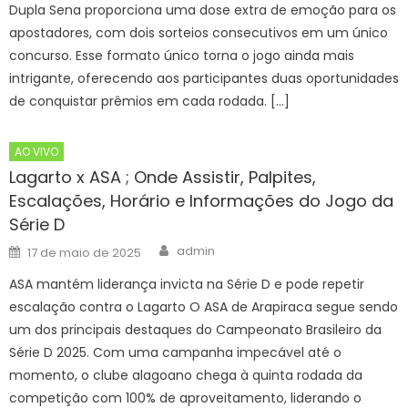
Dupla Sena proporciona uma dose extra de emoção para os
apostadores, com dois sorteios consecutivos em um único
concurso. Esse formato único torna o jogo ainda mais
intrigante, oferecendo aos participantes duas oportunidades
de conquistar prêmios em cada rodada. […]
AO VIVO
Lagarto x ASA ; Onde Assistir, Palpites,
Escalações, Horário e Informações do Jogo da
Série D
Author
Posted
admin
17 de maio de 2025
on
ASA mantém liderança invicta na Série D e pode repetir
escalação contra o Lagarto O ASA de Arapiraca segue sendo
um dos principais destaques do Campeonato Brasileiro da
Série D 2025. Com uma campanha impecável até o
momento, o clube alagoano chega à quinta rodada da
competição com 100% de aproveitamento, liderando o