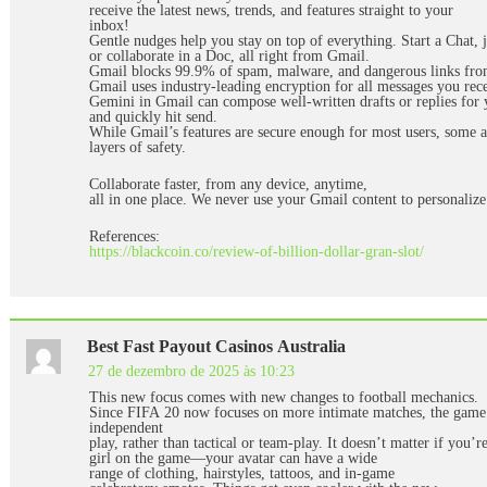
receive the latest news, trends, and features straight to your
inbox!
Gentle nudges help you stay on top of everything. Start a Chat, 
or collaborate in a Doc, all right from Gmail.
Gmail blocks 99.9% of spam, malware, and dangerous links fro
Gmail uses industry-leading encryption for all messages you rec
Gemini in Gmail can compose well-written drafts or replies for y
and quickly hit send.
While Gmail’s features are secure enough for most users, some a
layers of safety.
Collaborate faster, from any device, anytime,
all in one place. We never use your Gmail content to personalize
References:
https://blackcoin.co/review-of-billion-dollar-gran-slot/
Best Fast Payout Casinos Australia
27 de dezembro de 2025 às 10:23
This new focus comes with new changes to football mechanics.
Since FIFA 20 now focuses on more intimate matches, the game 
independent
play, rather than tactical or team-play. It doesn’t matter if you’r
girl on the game⁠—your avatar can have a wide
range of clothing, hairstyles, tattoos, and in-game