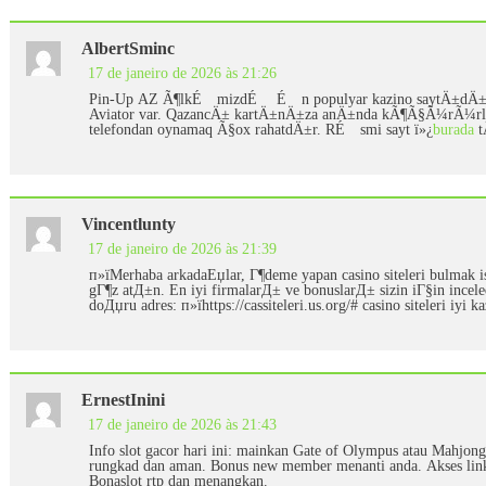
AlbertSminc
17 de janeiro de 2026 às 21:26
Pin-Up AZ Ã¶lkÉ™mizdÉ™ É™n populyar kazino saytÄ±dÄ±
Aviator var. QazancÄ± kartÄ±nÄ±za anÄ±nda kÃ¶Ã§Ã¼rÃ¼rl
telefondan oynamaq Ã§ox rahatdÄ±r. RÉ™smi sayt ï»¿
burada
t
Vincentlunty
17 de janeiro de 2026 às 21:39
п»їMerhaba arkadaЕџlar, Г¶deme yapan casino siteleri bulmak i
gГ¶z atД±n. En iyi firmalarД± ve bonuslarД± sizin iГ§in inc
doДџru adres: п»їhttps://cassiteleri.us.org/# casino siteleri iyi k
ErnestInini
17 de janeiro de 2026 às 21:43
Info slot gacor hari ini: mainkan Gate of Olympus atau Mahjong
rungkad dan aman. Bonus new member menanti anda. Akses link:
Bonaslot rtp dan menangkan.