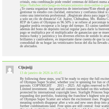
cristais, esta combinação pode render centenas de dólares numa
https://babybee.info/juega-en-betanocasinomx-slots-online-y-ga
¿Te cuesta organizar tus proyectos de interiorismo?Este ebook gr
gestionar tu estudio con claridad, estructura y confianza.Ideal si 
como una interiorista profesional. ¡Regístrate ahora para jugar 
a solo un clic de distancia! Cd. Juárez, Chihuahua, Mx. Ruleta
RTP de Gates of Olympus es 96.50% y se refiere al porcentaje t
jugador podría recuperar a lo largo del tiempo. El casino tambié
además del bono de depósito inicial regular para darle la bienve
pago se multiplica por el multiplicador de ganancias que se mues
música funky y jazzística y los diversos efectos de sonido lo atr
brillantes y cautivadores, es importante darse cuenta de que la c
comodidad de su hogar las veinticuatro horas del día ha llevad
de afectados.
Cljujnijj
13 de janeiro de 2026 às 05:45
By following these steps, you’ll be ready to enjoy the full exci
of Olympus Super Scatter, whether you’re spinning for fun or c
payouts. COPYRIGHT © 2015 – 2025. All rights reserved to Pra
Limited investment. Any and all content included on this website
protected by international copyright laws. Starlight Princess Sup
expanding slot portfolio, featuring the franchise’s highest win p
of Olympus Super Scatter are where the excitement rises. Pragma
meaning symbols disappear after a win and new ones drop into pl
further combinations land. Free spins are still central: four scat