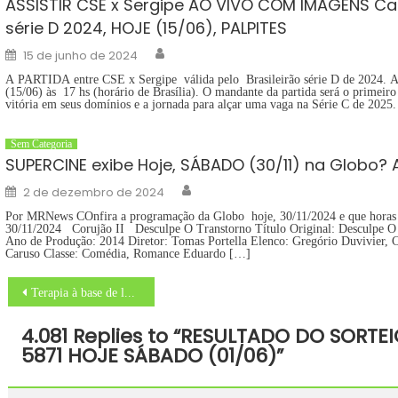
ASSISTIR CSE x Sergipe AO VIVO COM IMAGENS Ca
série D 2024, HOJE (15/06), PALPITES
Author
Posted
15 de junho de 2024
on
A PARTIDA entre CSE x Sergipe válida pelo Brasileirão série D de 2024. A
(15/06) às 17 hs (horário de Brasília). O mandante da partida será o primeiro
vitória em seus domínios e a jornada para alçar uma vaga na Série C de 2025
Sem Categoria
SUPERCINE exibe Hoje, SÁBADO (30/11) na Globo
Author
Posted
2 de dezembro de 2024
on
Por MRNews COnfira a programação da Globo hoje, 30/11/2024 e que horas
30/11/2024 Corujão II Desculpe O Transtorno Título Original: Desculpe O T
Ano de Produção: 2014 Diretor: Tomas Portella Elenco: Gregório Duvivier, C
Caruso Classe: Comédia, Romance Eduardo […]
Navegação
Terapia à base de luz reduz resistência de bactéria a antibióticos
de
4.081 Replies to “
RESULTADO DO SORTEI
Post
5871 HOJE SÁBADO (01/06)
”