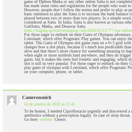
game of Dpboss Matka or any other online Satta is not complete
has made some rules and regulations for the people who want to 
However, people don’t follow the norms and prefer to play as pe
basic intension to play the Satta is to increase the bank balance i
played between two or more than two players. In a simple word
considered as Satta. In India, Satta is also known as various oth
GaliSatta, Matka, and Desawar Satta.
https://staging.ajcreativeimaging.com/2026/01/13/777-bet-online
For those eager to embark on their Gates of Olympus adventure,
Lottoland, which offer Pragmatic Play games. You can enjoy th
tablet. The Gates of Olympus slot game runs on a 6×5 grid with s
changes how a slot plays, because it’s much less predictable than
alive and that there’s more chance for something amazing to ha
when eight or more symbols land anywhere, and they do trigger 
gains, but it makes the reels feel frenetic and engaging, which d
slot is still so very popular. For those eager to embark on thei
play gates of olympus with Lottoland, which offer Pragmatic P
on your computer, phone, or tablet.
Cameronsnich
14 de janeiro de 2026 às 13:41
To be honest, I needed Ciprofloxacin urgently and discovered a
antibiotics without a prescription legally. In case of strep throat,
Go here:
website
. Cheers.