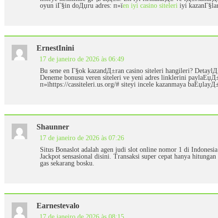
oyun iГ§in doДџru adres: п»ї
en iyi casino siteleri
iyi kazanГ§lar
ErnestInini
17 de janeiro de 2026 às 06:49
Bu sene en Г§ok kazandД±ran casino siteleri hangileri? Detayl
Deneme bonusu veren siteleri ve yeni adres linklerini payla
п»їhttps://cassiteleri.us.org/# siteyi incele kazanmaya baЕџlayД
Shaunner
17 de janeiro de 2026 às 07:26
Situs Bonaslot adalah agen judi slot online nomor 1 di Indone
Jackpot sensasional disini. Transaksi super cepat hanya hitungan 
gas sekarang bosku.
Earnestevalo
17 de janeiro de 2026 às 08:15