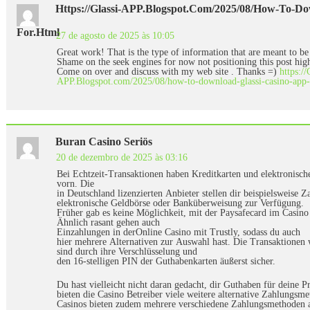
Https://Glassi-APP.Blogspot.com/2025/08/how-To-Do
For.html
27 de agosto de 2025 às 10:05
Great work! That is the type of information that are meant to be
Shame on the seek engines for now not positioning this post hig
Come on over and discuss with my web site . Thanks =)
https://
APP.Blogspot.com/2025/08/how-to-download-glassi-casino-app-
Buran Casino Seriös
20 de dezembro de 2025 às 03:16
Bei Echtzeit-Transaktionen haben Kreditkarten und elektronisch
vorn. Die
in Deutschland lizenzierten Anbieter stellen dir beispielsweise 
elektronische Geldbörse oder Banküberweisung zur Verfügung.
Früher gab es keine Möglichkeit, mit der Paysafecard im Casi
Ähnlich rasant gehen auch
Einzahlungen in derOnline Casino mit Trustly, sodass du auch
hier mehrere Alternativen zur Auswahl hast. Die Transaktionen 
sind durch ihre Verschlüsselung und
den 16-stelligen PIN der Guthabenkarten äußerst sicher.
Du hast vielleicht nicht daran gedacht, dir Guthaben für deine P
bieten die Casino Betreiber viele weitere alternative Zahlungsm
Casinos bieten zudem mehrere verschiedene Zahlungsmethoden a