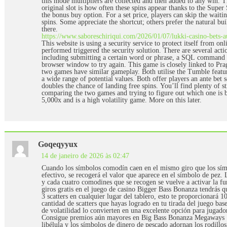
this mode multipliers are collected and then added to any win. 
original slot is how often these spins appear thanks to the Super 
the bonus buy option. For a set price, players can skip the waitin
spins. Some appreciate the shortcut; others prefer the natural bui
there.
https://www.saboreschiriqui.com/2026/01/07/lukki-casino-bets-au
This website is using a security service to protect itself from onl
performed triggered the security solution. There are several actio
including submitting a certain word or phrase, a SQL command 
browser window to try again. This game is closely linked to Pr
two games have similar gameplay. Both utilise the Tumble featu
a wide range of potential values. Both offer players an ante bet 
doubles the chance of landing free spins. You’ll find plenty of 
comparing the two games and trying to figure out which one is 
5,000x and is a high volatility game. More on this later.
Goqeqyyux
14 de janeiro de 2026 às 02:47
Cuando los símbolos comodín caen en el mismo giro que los símb
efectivo, se recogerá el valor que aparece en el símbolo de pez
y cada cuatro comodines que se recogen se vuelve a activar la fu
giros gratis en el juego de casino Bigger Bass Bonanza tendrás q
3 scatters en cualquier lugar del tablero, esto te proporcionará 1
cantidad de scatters que hayas logrado en tu tirada del juego ba
de volatilidad lo convierten en una excelente opción para jugador
Consigue premios aún mayores en Big Bass Bonanza Megaways™,
libélula y los símbolos de dinero de pescado adornan los rodillos