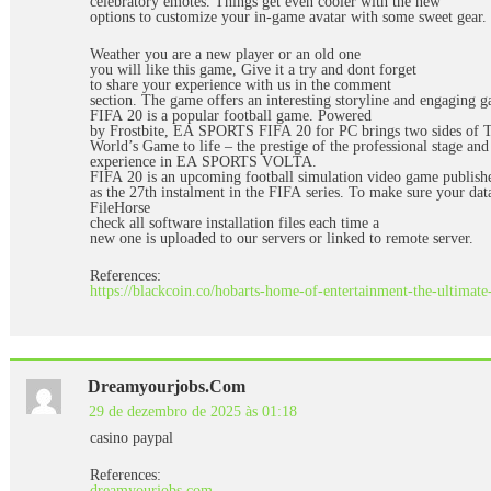
celebratory emotes. Things get even cooler with the new
options to customize your in-game avatar with some sweet gear.
Weather you are a new player or an old one
you will like this game, Give it a try and dont forget
to share your experience with us in the comment
section. The game offers an interesting storyline and engaging g
FIFA 20 is a popular football game. Powered
by Frostbite, EA SPORTS FIFA 20 for PC brings two sides of 
World’s Game to life – the prestige of the professional stage and 
experience in EA SPORTS VOLTA.
FIFA 20 is an upcoming football simulation video game publishe
as the 27th instalment in the FIFA series. To make sure your dat
FileHorse
check all software installation files each time a
new one is uploaded to our servers or linked to remote server.
References:
https://blackcoin.co/hobarts-home-of-entertainment-the-ultimate
Dreamyourjobs.com
29 de dezembro de 2025 às 01:18
casino paypal
References:
dreamyourjobs.com