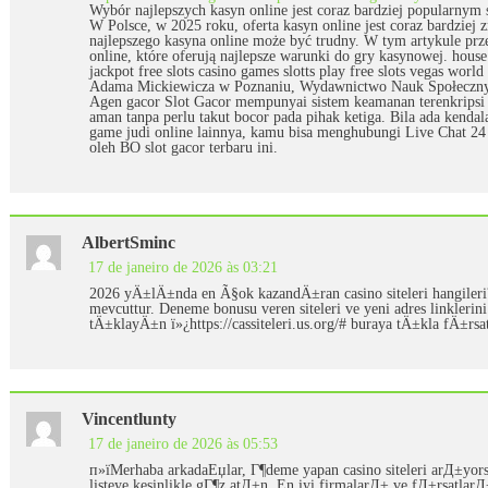
Wybór najlepszych kasyn online jest coraz bardziej popularnym
W Polsce, w 2025 roku, oferta kasyn online jest coraz bardziej
najlepszego kasyna online może być trudny. W tym artykule prz
online, które oferują najlepsze warunki do gry kasynowej. house 
jackpot free slots casino games slotts play free slots vegas 
Adama Mickiewicza w Poznaniu, Wydawnictwo Nauk Społeczny
Agen gacor Slot Gacor mempunyai sistem keamanan terenkripsi
aman tanpa perlu takut bocor pada pihak ketiga. Bila ada kendal
game judi online lainnya, kamu bisa menghubungi Live Chat 24 
oleh BO slot gacor terbaru ini.
AlbertSminc
17 de janeiro de 2026 às 03:21
2026 yÄ±lÄ±nda en Ã§ok kazandÄ±ran casino siteleri hangileri
mevcuttur. Deneme bonusu veren siteleri ve yeni adres linkle
tÄ±klayÄ±n ï»¿https://cassiteleri.us.org/# buraya tÄ±kla fÄ
Vincentlunty
17 de janeiro de 2026 às 05:53
п»їMerhaba arkadaЕџlar, Г¶deme yapan casino siteleri arД
listeye kesinlikle gГ¶z atД±n. En iyi firmalarД± ve fД±rsatlarД±