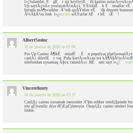
ï»¿Salamlar, É™gÉ™r siz keyfiyyÉ™tli kazino axtarÄ±rsÄ±
Up saytÄ±nÄ± yoxlayasÄ±nÄ±z. YÃ¼ksÉ™k É™msallar v
burada mÃ¶vcuddur. Ä°ndi qoÅŸulun vÉ™ ilk depozit bonu
Ã¼Ã§Ã¼n link: ï»¿
burada
uÄŸurlar hÉ™r kÉ™sÉ™!
AlbertSminc
18 de janeiro de 2026 às 03:06
Pin Up Casino Ã¶lkÉ™mizdÉ™ É™n populyar platformadÄ±r. 
canlÄ± dilerlÉ™r var. Pulu kartÄ±nÄ±za tez kÃ¶Ã§Ã¼rÃ¼rl
telefondan oynamaq Ã§ox rahatdÄ±r. RÉ™smi sayt ï»¿
É™traf
Vincentlunty
18 de janeiro de 2026 às 03:37
CanlД± casino oynamak isteyenler iГ§in rehber niteliДџinde bir 
site gГјvenilir diye dГјЕџГјnmeyin. OnaylД± casino siteleri lis
linkte.