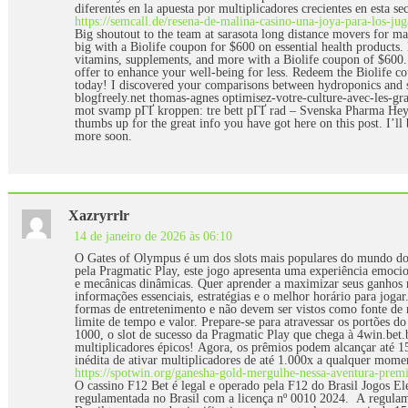
diferentes en la apuesta por multiplicadores crecientes en esta
https://semcall.de/resena-de-malina-casino-una-joya-para-los-jug
Big shoutout to the team at sarasota long distance movers for 
big with a Biolife coupon for $600 on essential health products.
vitamins, supplements, and more with a Biolife coupon of $600. 
offer to enhance your well-being for less. Redeem the Biolife c
today! I discovered your comparisons between hydroponics and so
blogfreely.net thomas-agnes optimisez-votre-culture-avec-les-g
mot svamp pГҐ kroppen: tre bett pГҐ rad – Svenska Pharma Hey t
thumbs up for the great info you have got here on this post. I’ll
more soon.
Xazryrrlr
14 de janeiro de 2026 às 06:10
O Gates of Olympus é um dos slots mais populares do mundo dos
pela Pragmatic Play, este jogo apresenta uma experiência emoci
e mecânicas dinâmicas. Quer aprender a maximizar seus ganhos n
informações essenciais, estratégias e o melhor horário para joga
formas de entretenimento e não devem ser vistos como fonte de 
limite de tempo e valor. Prepare-se para atravessar os portões
1000, o slot de sucesso da Pragmatic Play que chega à 4win.bet
multiplicadores épicos! Agora, os prêmios podem alcançar até 1
inédita de ativar multiplicadores de até 1.000x a qualquer mome
https://spotwin.org/ganesha-gold-mergulhe-nessa-aventura-prem
O cassino F12 Bet é legal e operado pela F12 do Brasil Jogos El
regulamentada no Brasil com a licença nº 0010 2024. A regulam