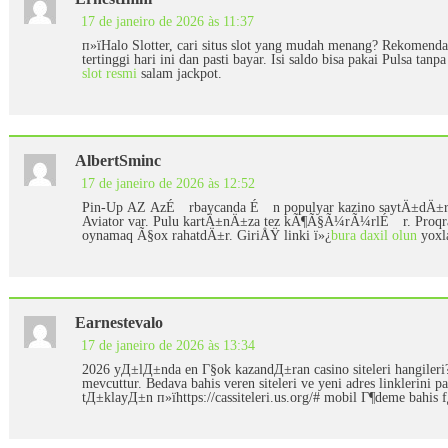
17 de janeiro de 2026 às 11:37
п»їHalo Slotter, cari situs slot yang mudah menang? Rekomenda
tertinggi hari ini dan pasti bayar. Isi saldo bisa pakai Pulsa tan
slot resmi
salam jackpot.
AlbertSminc
17 de janeiro de 2026 às 12:52
Pin-Up AZ AzÉ™rbaycanda É™n populyar kazino saytÄ±dÄ±r.
Aviator var. Pulu kartÄ±nÄ±za tez kÃ¶Ã§Ã¼rÃ¼rlÉ™r. Proqr
oynamaq Ã§ox rahatdÄ±r. GiriÅŸ linki ï»¿
bura daxil olun
yoxl
Earnestevalo
17 de janeiro de 2026 às 13:34
2026 yД±lД±nda en Г§ok kazandД±ran casino siteleri hangileri?
mevcuttur. Bedava bahis veren siteleri ve yeni adres linklerin
tД±klayД±n п»їhttps://cassiteleri.us.org/# mobil Г¶deme bah