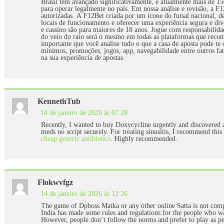
Brasil tem avançado significativamente, e atualmente mais de 
para operar legalmente no país. Em nossa análise e revisão, a F12
autorizadas. A F12Bet criada por um ícone do futsal nacional, des
locais de funcionamento e oferecer uma experiência segura e div
e cassino são para maiores de 18 anos. Jogue com responsabilidad
do veio do raio será o mesmo em todas as plataformas que reco
importante que você analise tudo o que a casa de aposta pode te
mínimos, promoções, jogos, app, navegabilidade entre outros fato
na sua experiência de apostas.
KennethTub
14 de janeiro de 2026 às 07:28
Recently, I wanted to buy Doxycycline urgently and discovered a
meds no script securely. For treating sinusitis, I recommend this
cheap generic antibiotics
. Highly recommended.
Flokwvfgz
14 de janeiro de 2026 às 12:26
The game of Dpboss Matka or any other online Satta is not comp
India has made some rules and regulations for the people who wa
However, people don’t follow the norms and prefer to play as pe