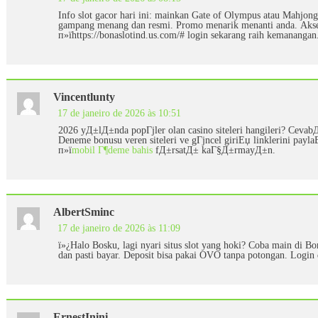
Info slot gacor hari ini: mainkan Gate of Olympus atau Mahjong
gampang menang dan resmi. Promo menarik menanti anda. Akse
п»їhttps://bonaslotind.us.com/# login sekarang raih kemanangan
Vincentlunty
17 de janeiro de 2026 às 10:51
2026 yД±lД±nda popГјler olan casino siteleri hangileri? Cevab
Deneme bonusu veren siteleri ve gГјncel giriЕџ linklerini p
п»ї
mobil Г¶deme bahis
fД±rsatД± kaГ§Д±rmayД±n.
AlbertSminc
17 de janeiro de 2026 às 11:09
ï»¿Halo Bosku, lagi nyari situs slot yang hoki? Coba main di Bon
dan pasti bayar. Deposit bisa pakai OVO tanpa potongan. Login d
ErnestInini