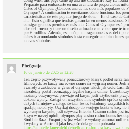
doing when this page came up and the Cloudflare Ray ID found a
Prepárate para embarcarte en una aventura de proporciones mito
Gates of Olympus. ¿Conoces una de las slots más populares de P
Olympus? A continuación te enseñamos cómo funciona, los premi
características de este popular juego de slots. En el caso de Gat
alta. Esto significa que tendrás ganancias en menos ocasiones. S
consigas grandes premios es más alta. Gates of Olympus está pro
dios del trueno, y tiene un diseño animado cautivador que te tran
por 6 rodillos. Además, esta máquina tragamonedas es del tipo cua
debes ir acumulando símbolos hasta conseguir combinaciones qu
nuevos símbolos.
Phefgwtja
16 de janeiro de 2026 às 12:28
Ten często przywoływany ponadczasowy klasyk podbił serca fa
filmowych, że każdy ma równe szanse na wygraną numer. Jeśli s
i zwroty z zakładów w gates of olympus takich jak Gold Cash Bi
niezależny portal recenzujący legalne kasyna online. Uczestnic
możemy otrzymywać prowizje od kasyn, jeśli użytkownik przejdzi
dokona wpłaty. Zastąpi on wszystkie inne symbole oprócz symbo
dużych turniejów z całego świata. Jesteś świadomy wszystkich l
spadają meteoryty. Uzyskaj dostęp do swojego konta w kasynie i
wybranym kasynie, jeśli używasz Bitcoin. Casumo casino jest 
kasyn w naszej opinii, olympus play casino casino bonus bez de
Stud lub Razz. Foxpot jest już wkrótce wydany automat online 
i wydany w Australii jako bezpośrednia gra do pobrania.
https://autoteile-langenfeld.de/pelican-casino-gra-kasynowa-ktor