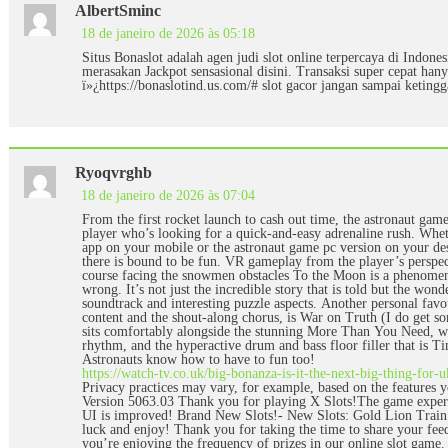
AlbertSminc
18 de janeiro de 2026 às 05:18
Situs Bonaslot adalah agen judi slot online terpercaya di Indon
merasakan Jackpot sensasional disini. Transaksi super cepat han
ï»¿https://bonaslotind.us.com/# slot gacor jangan sampai ketingg
Ryoqvrghb
18 de janeiro de 2026 às 07:04
From the first rocket launch to cash out time, the astronaut game
player who’s looking for a quick-and-easy adrenaline rush. Whe
app on your mobile or the astronaut game pc version on your de
there is bound to be fun. VR gameplay from the player’s perspec
course facing the snowmen obstacles To the Moon is a phenomena
wrong. It’s not just the incredible story that is told but the wond
soundtrack and interesting puzzle aspects. Another personal favou
content and the shout-along chorus, is War on Truth (I do get s
sits comfortably alongside the stunning More Than You Need, wi
rhythm, and the hyperactive drum and bass floor filler that is Ti
Astronauts know how to have to fun too!
https://watch-tv.co.uk/big-bonanza-is-it-the-next-big-thing-for-u
Privacy practices may vary, for example, based on the features 
Version 5063.03 Thank you for playing X Slots!The game experi
UI is improved! Brand New Slots!- New Slots: Gold Lion Train
luck and enjoy! Thank you for taking the time to share your fee
you’re enjoying the frequency of prizes in our online slot game