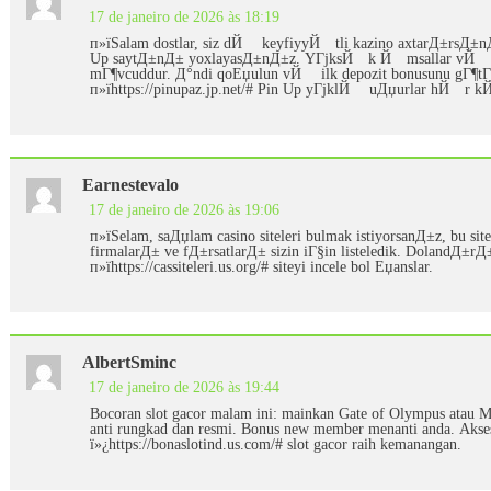
17 de janeiro de 2026 às 18:19
п»їSalam dostlar, siz dЙ™ keyfiyyЙ™tli kazino axtarД±rsД
Up saytД±nД± yoxlayasД±nД±z. YГјksЙ™k Й™msallar vЙ™ 
mГ¶vcuddur. Д°ndi qoЕџulun vЙ™ ilk depozit bonusunu gГ¶tГјr
п»їhttps://pinupaz.jp.net/# Pin Up yГјklЙ™ uДџurlar hЙ™r
Earnestevalo
17 de janeiro de 2026 às 19:06
п»їSelam, saДџlam casino siteleri bulmak istiyorsanД±z, bu site
firmalarД± ve fД±rsatlarД± sizin iГ§in listeledik. DolandД±r
п»їhttps://cassiteleri.us.org/# siteyi incele bol Еџanslar.
AlbertSminc
17 de janeiro de 2026 às 19:44
Bocoran slot gacor malam ini: mainkan Gate of Olympus atau Ma
anti rungkad dan resmi. Bonus new member menanti anda. Akses
ï»¿https://bonaslotind.us.com/# slot gacor raih kemanangan.