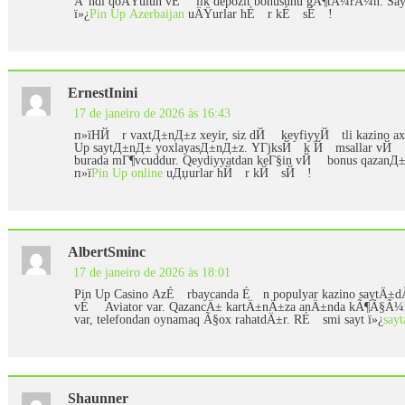
Ä°ndi qoÅŸulun vÉ™ ilk depozit bonusunu gÃ¶tÃ¼rÃ¼n. S
ï»¿
Pin Up Azerbaijan
uÄŸurlar hÉ™r kÉ™sÉ™!
ErnestInini
17 de janeiro de 2026 às 16:43
п»їHЙ™r vaxtД±nД±z xeyir, siz dЙ™ keyfiyyЙ™tli kazino a
Up saytД±nД± yoxlayasД±nД±z. YГјksЙ™k Й™msallar vЙ™
burada mГ¶vcuddur. Qeydiyyatdan keГ§in vЙ™ bonus qazanД±
п»ї
Pin Up online
uДџurlar hЙ™r kЙ™sЙ™!
AlbertSminc
17 de janeiro de 2026 às 18:01
Pin Up Casino AzÉ™rbaycanda É™n populyar kazino saytÄ±
vÉ™ Aviator var. QazancÄ± kartÄ±nÄ±za anÄ±nda kÃ¶Ã§Ã
var, telefondan oynamaq Ã§ox rahatdÄ±r. RÉ™smi sayt ï»¿
say
Shaunner