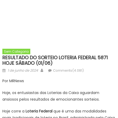
Sem Categoria
RESULTADO DO SORTEIO LOTERIA FEDERAL 5871
HOJE SÁBADO (01/06)
Posted
Author
1 de junho de 2024
Comments(4.081)
on
Por MRNews
Hoje, os entusiastas das Loterias da Caixa aguardam
ansiosos pelos resultados de emocionantes sorteios.
Hoje corre a
Loteria Federal
que é uma das modalidades
mais tradicionais de loteria no Brasil, administrada pela Caixa