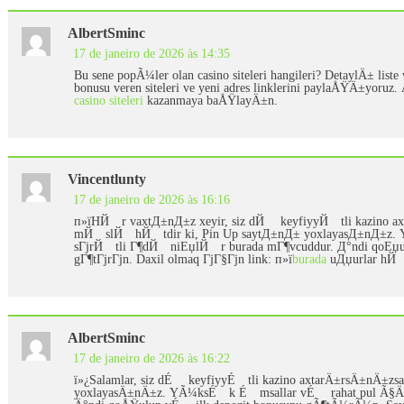
AlbertSminc
17 de janeiro de 2026 às 14:35
Bu sene popÃ¼ler olan casino siteleri hangileri? DetaylÄ± list
bonusu veren siteleri ve yeni adres linklerini paylaÅŸÄ±yoruz.
casino siteleri
kazanmaya baÅŸlayÄ±n.
Vincentlunty
17 de janeiro de 2026 às 16:16
п»їHЙ™r vaxtД±nД±z xeyir, siz dЙ™ keyfiyyЙ™tli kazino a
mЙ™slЙ™hЙ™tdir ki, Pin Up saytД±nД± yoxlayasД±nД±z.
sГјrЙ™tli Г¶dЙ™niЕџlЙ™r burada mГ¶vcuddur. Д°ndi qoЕџul
gГ¶tГјrГјn. Daxil olmaq ГјГ§Гјn link: п»ї
burada
uДџurlar h
AlbertSminc
17 de janeiro de 2026 às 16:22
ï»¿Salamlar, siz dÉ™ keyfiyyÉ™tli kazino axtarÄ±rsÄ±nÄ±
yoxlayasÄ±nÄ±z. YÃ¼ksÉ™k É™msallar vÉ™ rahat pul Ã§Ä