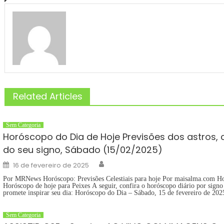
Related Articles
Sem Categoria
Horóscopo do Dia de Hoje Previsões dos astros, 
do seu signo, Sábado (15/02/2025)
Author
Posted
16 de fevereiro de 2025
on
Por MRNews Horóscopo: Previsões Celestiais para hoje Por maisalma.com Ho
Horóscopo de hoje para Peixes A seguir, confira o horóscopo diário por signo
promete inspirar seu dia: Horóscopo do Dia – Sábado, 15 de fevereiro de 20
Sem Categoria