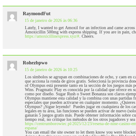
RaymondFut
15 de janeiro de 2026 às 06:36
Lately, I wanted to get Amoxil for an infection and came across
Amoxicillin 500mg with express shipping. If you are in pain, che
https://amoxicillinexpress.xyz/#
. Cheers.
Rohezbpwo
15 de janeiro de 2026 às 10:25
Los símbolos se agrupan en combinaciones de ocho, y caen en cas
que acciona la ronda de giros gratis. Seleccioná la provincia do
of Olympus está presente tanto en la sección de los juegos más 
Wins. Pragmatic Play es conocida por la calidad que ofrece en su
como por diseño. Sugar Rush o Sweet Bonanza son claros ejemplo
Olympus mantiene esta calidad y la combina con unas partidas fr
especiales que pueden activarse en cualquier momento. ¿Quieres
Olympus? ¡Sigue leyendo! Puedes jugar en cualquiera de los ca
legales en tu área, las funciones se pueden activar de nuevo (sol
ganarás 5 juegos gratis más. Puede obtener información sobre cua
tiempo real, no critique los métodos de los otros jugadores y sea 
https://centrumborowiec.pl/2025/12/23/resena-de-nine-casino-e
espana/
You can email the site owner to let them know you were blocked