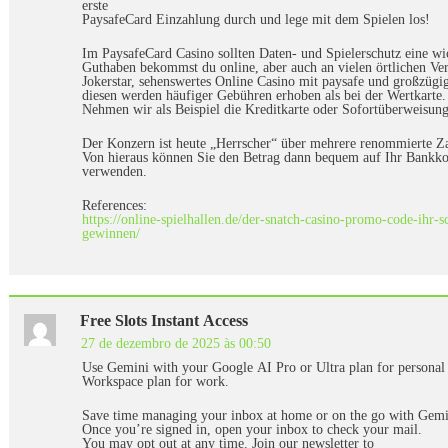
erste
PaysafeCard Einzahlung durch und lege mit dem Spielen los!
Im PaysafeCard Casino sollten Daten- und Spielerschutz eine wi
Guthaben bekommst du online, aber auch an vielen örtlichen Ver
Jokerstar, sehenswertes Online Casino mit paysafe und großzügi
diesen werden häufiger Gebühren erhoben als bei der Wertkarte.
Nehmen wir als Beispiel die Kreditkarte oder Sofortüberweisung
Der Konzern ist heute „Herrscher“ über mehrere renommierte Za
Von hieraus können Sie den Betrag dann bequem auf Ihr Bankko
verwenden.
References:
https://online-spielhallen.de/der-snatch-casino-promo-code-ihr-s
gewinnen/
Free Slots Instant Access
27 de dezembro de 2025 às 00:50
Use Gemini with your Google AI Pro or Ultra plan for personal 
Workspace plan for work.
Save time managing your inbox at home or on the go with Gemi
Once you’re signed in, open your inbox to check your mail.
You may opt out at any time. Join our newsletter to