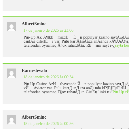
AlbertSminc
17 de janeiro de 2026 às 23:06
Pin-Up AZ Ã¶lkÉ™mizdÉ™ É™n populyar kazino saytÄ±dÄ±r.
canlÄ± dilerlÉ™r var. Pulu kartÄ±nÄ±za anÄ±nda kÃ¶Ã§Ã¼
telefondan oynamaq Ã§ox rahatdÄ±r. RÉ™smi sayt ï»¿
sayta ke
Earnestevalo
18 de janeiro de 2026 às 00:34
Pin Up Casino AzЙ™rbaycanda Й™n populyar kazino saytД±
vЙ™ Aviator var. Pulu kartД±nД±za anД±nda kГ¶Г§ГјrГјrlЙ
telefondan oynamaq Г§ox rahatdД±r. GiriЕџ linki п»ї
Pin Up r
AlbertSminc
18 de janeiro de 2026 às 00:56