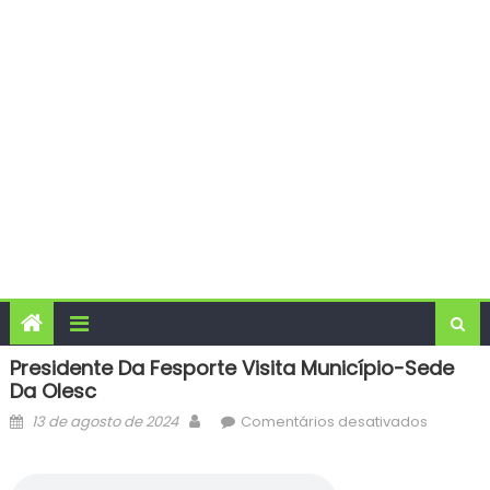
Presidente Da Fesporte Visita Município-Sede
Da Olesc
Posted
Author
em
13 de agosto de 2024
Comentários desativados
on
Presiden
da