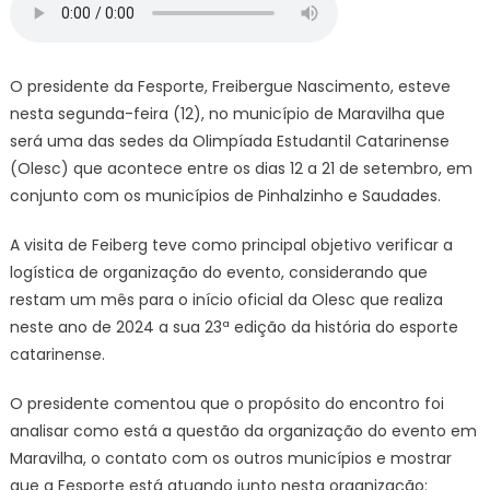
Fesporte
visita
municípi
sede
O presidente da Fesporte, Freibergue Nascimento, esteve
da
nesta segunda-feira (12), no município de Maravilha que
Olesc
será uma das sedes da Olimpíada Estudantil Catarinense
(Olesc) que acontece entre os dias 12 a 21 de setembro, em
conjunto com os municípios de Pinhalzinho e Saudades.
A visita de Feiberg teve como principal objetivo verificar a
logística de organização do evento, considerando que
restam um mês para o início oficial da Olesc que realiza
neste ano de 2024 a sua 23ª edição da história do esporte
catarinense.
O presidente comentou que o propósito do encontro foi
analisar como está a questão da organização do evento em
Maravilha, o contato com os outros municípios e mostrar
que a Fesporte está atuando junto nesta organização: