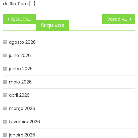
do Rio. Para […]
Navegação
RESULTADO DO SORTEIO QUINA 6506 DE HOJE TERÇA (13/08)
Vasco venderá Ryan para John Textor e Engenhao entrará como parte do pagamento
de
Arquivos
Post
agosto 2026
julho 2026
junho 2026
maio 2026
abril 2026
março 2026
fevereiro 2026
janeiro 2026