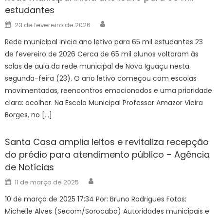
estudantes
Author
Posted
23 de fevereiro de 2026
on
Rede municipal inicia ano letivo para 65 mil estudantes 23
de fevereiro de 2026 Cerca de 65 mil alunos voltaram às
salas de aula da rede municipal de Nova Iguaçu nesta
segunda-feira (23). O ano letivo começou com escolas
movimentadas, reencontros emocionados e uma prioridade
clara: acolher. Na Escola Municipal Professor Amazor Vieira
Borges, no […]
Santa Casa amplia leitos e revitaliza recepção
do prédio para atendimento público – Agência
de Notícias
Author
Posted
11 de março de 2025
on
10 de março de 2025 17:34 Por: Bruno Rodrigues Fotos:
Michelle Alves (Secom/Sorocaba) Autoridades municipais e