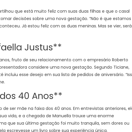
César
ilhou que está muito feliz com suas duas filhas e que o casal
Tralli
tomar decisões sobre uma nova gestação. “Não é que estamos
onteceu. Já estou feliz com as duas meninas. Mas se vier, será
aella Justus**
 14 anos, fruto de seu relacionamento com o empresário Roberto
apresentadora considere uma nova gestação. Segundo Ticiane,
incluiu esse desejo em sua lista de pedidos de aniversário. “Is
ne.
 dos 40 Anos**
o de ser mãe na faixa dos 40 anos. Em entrevistas anteriores, el
sua vida, e a chegada de Manuella trouxe uma enorme
irma que sua última gestação foi muito tranquila, sem dores ou
la escrevesse um livro sobre sua experiência única.