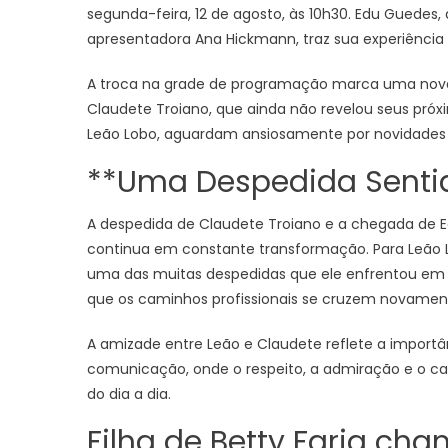
segunda-feira, 12 de agosto, às 10h30. Edu Guede
apresentadora Ana Hickmann, traz sua experiência
A troca na grade de programação marca uma nova 
Claudete Troiano, que ainda não revelou seus próxi
Leão Lobo, aguardam ansiosamente por novidades
**Uma Despedida Sent
A despedida de Claudete Troiano e a chegada de 
continua em constante transformação. Para Leão 
uma das muitas despedidas que ele enfrentou em
que os caminhos profissionais se cruzem novament
A amizade entre Leão e Claudete reflete a import
comunicação, onde o respeito, a admiração e o ca
do dia a dia.
Filha de Betty Faria cham