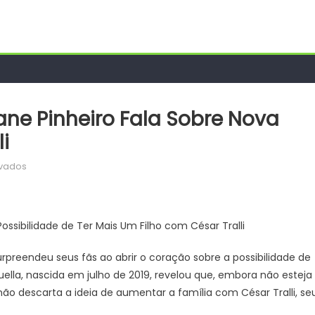
ne Pinheiro Fala Sobre Nova
i
em
ivados
Grávida
Novamente?
Ticiane
ossibilidade de Ter Mais Um Filho com César Tralli
Pinheiro
Fala
urpreendeu seus fãs ao abrir o coração sobre a possibilidade de
Sobre
la, nascida em julho de 2019, revelou que, embora não esteja
nova
 descarta a ideia de aumentar a família com César Tralli, se
gestação
com