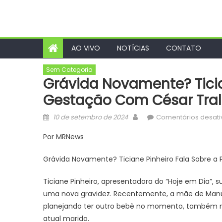
AO VIVO
NOTÍCIAS
CONTATO
Sem Categoria
Grávida Novamente? Ticia
Gestação Com César Trall
Posted
Author
10 de setembro de 2024
Comentários desat
on
Por MRNews
Grávida Novamente? Ticiane Pinheiro Fala Sobre a P
Ticiane Pinheiro, apresentadora do “Hoje em Dia”, s
uma nova gravidez. Recentemente, a mãe de Manuel
planejando ter outro bebê no momento, também não
atual marido.