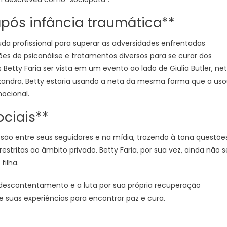
pós infância traumática**
a profissional para superar as adversidades enfrentadas
ões de psicanálise e tratamentos diversos para se curar dos
etty Faria ser vista em um evento ao lado de Giulia Butler, ne
lexandra, Betty estaria usando a neta da mesma forma que a us
ocional.
ciais**
são entre seus seguidores e na mídia, trazendo à tona questõe
stritas ao âmbito privado. Betty Faria, por sua vez, ainda não s
filha.
 descontentamento e a luta por sua própria recuperação
e suas experiências para encontrar paz e cura.