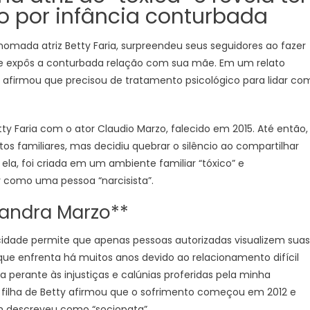
o por infância conturbada
enomada atriz Betty Faria, surpreendeu seus seguidores ao fazer
e expôs a conturbada relação com sua mãe. Em um relato
 afirmou que precisou de tratamento psicológico para lidar co
ty Faria com o ator Claudio Marzo, falecido em 2015. Até então,
tos familiares, mas decidiu quebrar o silêncio ao compartilhar
la, foi criada em um ambiente familiar “tóxico” e
y como uma pessoa “narcisista”.
xandra Marzo**
ivacidade permite que apenas pessoas autorizadas visualizem suas
que enfrenta há muitos anos devido ao relacionamento difícil
rante às injustiças e calúnias proferidas pela minha
 A filha de Betty afirmou que o sofrimento começou em 2012 e
m descreveu como “sociopata”.