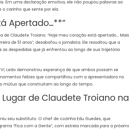
s. Em uma declaração emotiva, ele não poupou palavras ao
 o carinho que sente por ela.
tá Apertado…**”
da de Claudete Troiano. “Hoje meu coração está apertado… Mais
ra de 51 anos”, desabafou o jornalista. Ele ressaltou que a
 as despedidas que já enfrentou ao longo de sua trajetória
deTV!, Leão demonstrou esperança de que ambos possam se
s momentos felizes que compartilhou com a apresentadora no
ito mútuo que construíram ao longo do tempo.
Lugar de Claudete Troiano na
iniu seu substituto. O chef de cozinha Edu Guedes, que
grama “Fica com a Gente”, com estreia marcada para a próxim