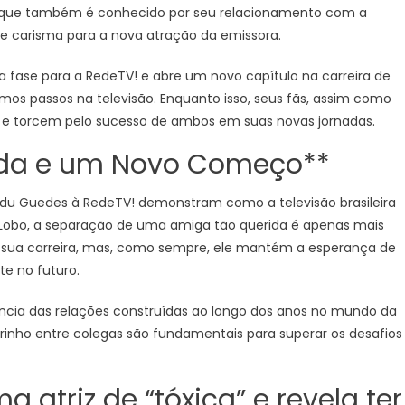
s, que também é conhecido por seu relacionamento com a
 e carisma para a nova atração da emissora.
fase para a RedeTV! e abre um novo capítulo na carreira de
mos passos na televisão. Enquanto isso, seus fãs, assim como
 e torcem pelo sucesso de ambos em suas novas jornadas.
ida e um Novo Começo**
Edu Guedes à RedeTV! demonstram como a televisão brasileira
Lobo, a separação de uma amiga tão querida é apenas mais
 sua carreira, mas, como sempre, ele mantém a esperança de
e no futuro.
ância das relações construídas ao longo dos anos no mundo da
rinho entre colegas são fundamentais para superar os desafios
a atriz de “tóxica” e revela ter