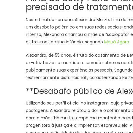
precisado de tratament
Neste final de semana, Alexandra Marzo, filha da r
um desabafo polêmico em suas redes sociais, ond
intenso, Alexandra chamou a mãe de “sociopata” e
os traumas de sua infância, segundo
Mauá Agora
Alexandra, de 55 anos, é fruto do casamento de Bet
ex-atriz havia se mantido reservada sobre os confli
publicamente suas experiências pessoais. Segundo e
“extremamente disfuncional”, caracterizando Bett
**Desabafo público de Ale
Utilizando seu perfil oficial no Instagram, cuja pr
postagens, Alexandra relatou a dor e o sofrimento 
com a mãe. “Há muito tempo me mantenho calada pe
progenitora à justiça e à imprensa”, escreveu ela.
destacou a dificuldade de lidar com a mãe, a que