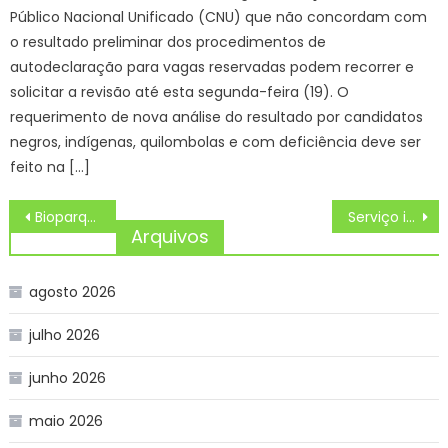
Público Nacional Unificado (CNU) que não concordam com
o resultado preliminar dos procedimentos de
autodeclaração para vagas reservadas podem recorrer e
solicitar a revisão até esta segunda-feira (19). O
requerimento de nova análise do resultado por candidatos
negros, indígenas, quilombolas e com deficiência deve ser
feito na […]
Navegação
Bioparque Pantanal promove lazer e bem-estar emocional aos visitantes em Mato Grosso do Sul – Agência de Noticias do Governo de Mato Grosso do Sul
Serviço indisponível no momento
de
Arquivos
Post
agosto 2026
julho 2026
junho 2026
maio 2026