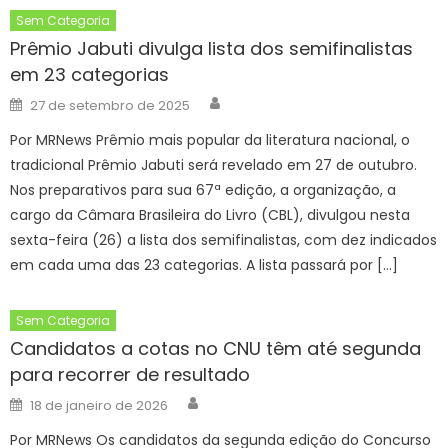
Sem Categoria
Prêmio Jabuti divulga lista dos semifinalistas
em 23 categorias
Author
Posted
27 de setembro de 2025
on
Por MRNews Prêmio mais popular da literatura nacional, o
tradicional Prêmio Jabuti será revelado em 27 de outubro.
Nos preparativos para sua 67ª edição, a organização, a
cargo da Câmara Brasileira do Livro (CBL), divulgou nesta
sexta-feira (26) a lista dos semifinalistas, com dez indicados
em cada uma das 23 categorias. A lista passará por […]
Sem Categoria
Candidatos a cotas no CNU têm até segunda
para recorrer de resultado
Author
Posted
18 de janeiro de 2026
on
Por MRNews Os candidatos da segunda edição do Concurso