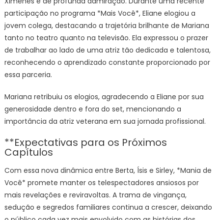
Ximenes é de profunda admiração. Durante uma recente
participação no programa *Mais Você*, Eliane elogiou a
jovem colega, destacando a trajetória brilhante de Mariana
tanto no teatro quanto na televisão. Ela expressou o prazer
de trabalhar ao lado de uma atriz tão dedicada e talentosa,
reconhecendo o aprendizado constante proporcionado por
essa parceria.
Mariana retribuiu os elogios, agradecendo a Eliane por sua
generosidade dentro e fora do set, mencionando a
importância da atriz veterana em sua jornada profissional.
**Expectativas para os Próximos
Capítulos
Com essa nova dinâmica entre Berta, Ísis e Sirley, *Mania de
Você* promete manter os telespectadores ansiosos por
mais revelações e reviravoltas. A trama de vingança,
sedução e segredos familiares continua a crescer, deixando
o público cada vez mais envolvido com as histórias dos