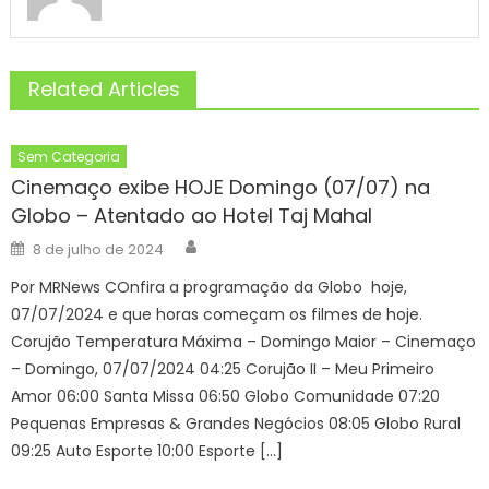
Related Articles
Sem Categoria
Cinemaço exibe HOJE Domingo (07/07) na
Globo – Atentado ao Hotel Taj Mahal
Author
Posted
8 de julho de 2024
on
Por MRNews COnfira a programação da Globo hoje,
07/07/2024 e que horas começam os filmes de hoje.
Corujão Temperatura Máxima – Domingo Maior – Cinemaço
– Domingo, 07/07/2024 04:25 Corujão II – Meu Primeiro
Amor 06:00 Santa Missa 06:50 Globo Comunidade 07:20
Pequenas Empresas & Grandes Negócios 08:05 Globo Rural
09:25 Auto Esporte 10:00 Esporte […]