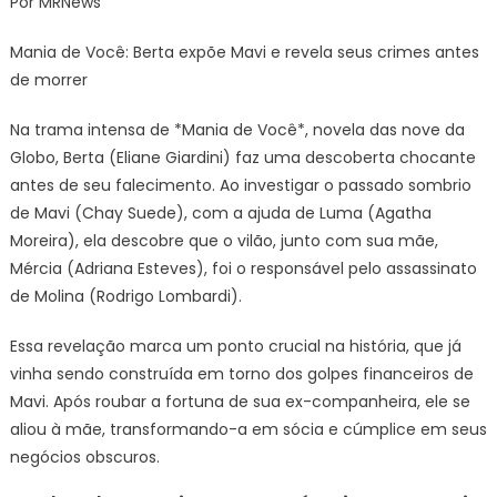
Por MRNews
expõe
Mavi
Mania de Você: Berta expõe Mavi e revela seus crimes antes
e
de morrer
revela
seus
Na trama intensa de *Mania de Você*, novela das nove da
crimes
Globo, Berta (Eliane Giardini) faz uma descoberta chocante
antes
antes de seu falecimento. Ao investigar o passado sombrio
de
morrer
de Mavi (Chay Suede), com a ajuda de Luma (Agatha
Moreira), ela descobre que o vilão, junto com sua mãe,
Mércia (Adriana Esteves), foi o responsável pelo assassinato
de Molina (Rodrigo Lombardi).
Essa revelação marca um ponto crucial na história, que já
vinha sendo construída em torno dos golpes financeiros de
Mavi. Após roubar a fortuna de sua ex-companheira, ele se
aliou à mãe, transformando-a em sócia e cúmplice em seus
negócios obscuros.