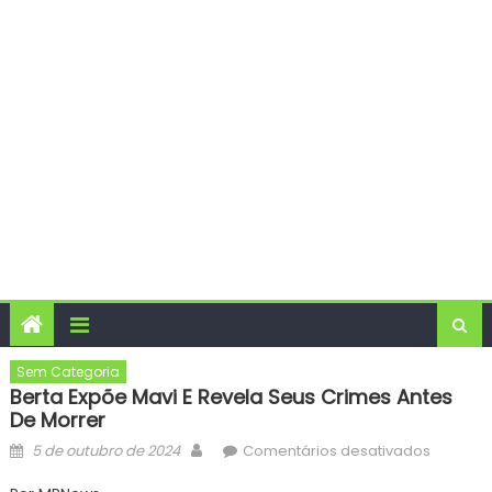
Sem Categoria
Berta Expõe Mavi E Revela Seus Crimes Antes
De Morrer
Posted
Author
em
5 de outubro de 2024
Comentários desativados
on
Berta