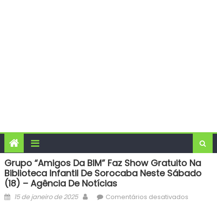
Grupo “Amigos Da BIM” Faz Show Gratuito Na
Biblioteca Infantil De Sorocaba Neste Sábado
(18) – Agência De Notícias
Posted
Author
em
15 de janeiro de 2025
Comentários desativados
on
Grupo