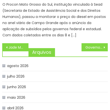
O Procon Mato Grosso do Sul, instituição vinculada à Sead
(Secretaria de Estado de Assistência Social e dos Direitos
Humanos), passou a monitorar o preço do diesel em postos
no anel viário de Campo Grande após o anúncio da
aplicação de subsídios pelos governos federal e estadual.
Com dados coletados entre os dias 8 e […]
Navegação
Jade Mendonça reverencia apoio da família após conquista do Rio Summer de jiu-jítsu
Governo de MS lança licitações de R$ 34 milhões em obras de infraestrutura em seis municípios
de
Arquivos
Post
agosto 2026
julho 2026
junho 2026
maio 2026
abril 2026