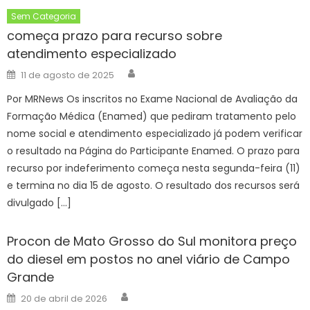
Sem Categoria
começa prazo para recurso sobre
atendimento especializado
Author
Posted
11 de agosto de 2025
on
Por MRNews Os inscritos no Exame Nacional de Avaliação da
Formação Médica (Enamed) que pediram tratamento pelo
nome social e atendimento especializado já podem verificar
o resultado na Página do Participante Enamed. O prazo para
recurso por indeferimento começa nesta segunda-feira (11)
e termina no dia 15 de agosto. O resultado dos recursos será
divulgado […]
Procon de Mato Grosso do Sul monitora preço
do diesel em postos no anel viário de Campo
Grande
Author
Posted
20 de abril de 2026
on