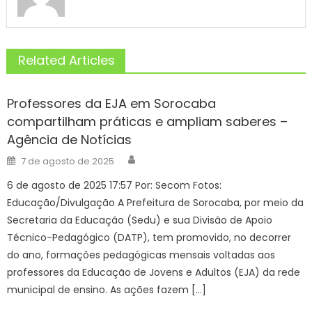
Related Articles
Professores da EJA em Sorocaba
compartilham práticas e ampliam saberes –
Agência de Notícias
Author
Posted
7 de agosto de 2025
on
6 de agosto de 2025 17:57 Por: Secom Fotos:
Educação/Divulgação A Prefeitura de Sorocaba, por meio da
Secretaria da Educação (Sedu) e sua Divisão de Apoio
Técnico-Pedagógico (DATP), tem promovido, no decorrer
do ano, formações pedagógicas mensais voltadas aos
professores da Educação de Jovens e Adultos (EJA) da rede
municipal de ensino. As ações fazem […]