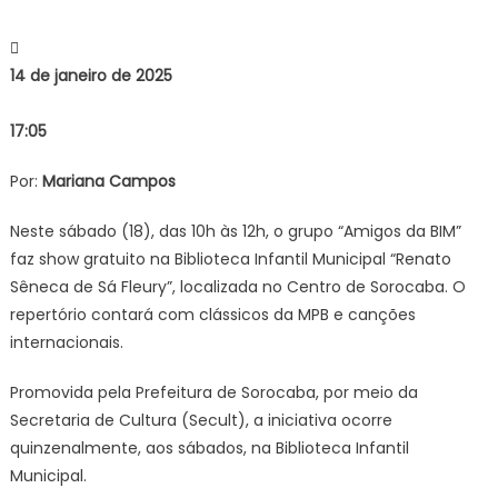
“Amigos
da
BIM”
14 de janeiro de 2025
faz
show
17:05
gratuito
na
Por:
Mariana Campos
Bibliotec
Infantil
Neste sábado (18), das 10h às 12h, o grupo “Amigos da BIM”
de
faz show gratuito na Biblioteca Infantil Municipal “Renato
Sorocab
neste
Sêneca de Sá Fleury”, localizada no Centro de Sorocaba. O
sábado
repertório contará com clássicos da MPB e canções
(18)
internacionais.
–
Agência
Promovida pela Prefeitura de Sorocaba, por meio da
de
Secretaria de Cultura (Secult), a iniciativa ocorre
Notícias
quinzenalmente, aos sábados, na Biblioteca Infantil
Municipal.