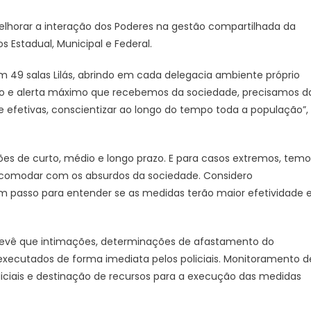
firma
elhorar a interação dos Poderes na gestão compartilhada da
convênios
com
 Estadual, Municipal e Federal.
TJ
e
49 salas Lilás, abrindo em cada delegacia ambiente próprio
prefeitura
ão e alerta máximo que recebemos da sociedade, precisamos d
de
e efetivas, conscientizar ao longo do tempo toda a população”,
Campo
Grande
ões de curto, médio e longo prazo. E para casos extremos, temo
comodar com os absurdos da sociedade. Considero
 passo para entender se as medidas terão maior efetividade 
revê que intimações, determinações de afastamento do
executados de forma imediata pelos policiais. Monitoramento d
liciais e destinação de recursos para a execução das medidas