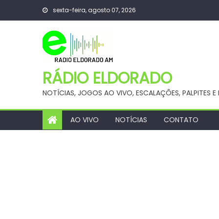
Skip
sexta-feira, agosto 07, 2026
to
content
RÁDIO ELDORADO
NOTÍCIAS, JOGOS AO VIVO, ESCALAÇÕES, PALPITES
AO VIVO
NOTÍCIAS
CONTATO