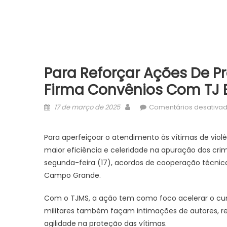
Para Reforçar Ações De P
Firma Convênios Com TJ 
Posted
Author
17 de março de 2025
Comentários desativa
on
Para aperfeiçoar o atendimento às vítimas de viol
maior eficiência e celeridade na apuração dos cri
segunda-feira (17), acordos de cooperação técnica
Campo Grande.
Com o TJMS, a ação tem como foco acelerar o cump
militares também façam intimações de autores, red
agilidade na proteção das vítimas.