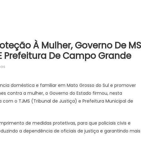
roteção À Mulher, Governo De M
E Prefeitura De Campo Grande
em
dos
Para
reforçar
ência doméstica e familiar em Mato Grosso do Sul e promover
ações
mes contra a mulher, o Governo do Estado firmou, nesta
de
 com o TJMS (Tribunal de Justiça) e Prefeitura Municipal de
proteção
à
mulher,
rimento de medidas protetivas, para que policiais civis e
Governo
uzindo a dependência de oficiais de justiça e garantindo mais
de
MS