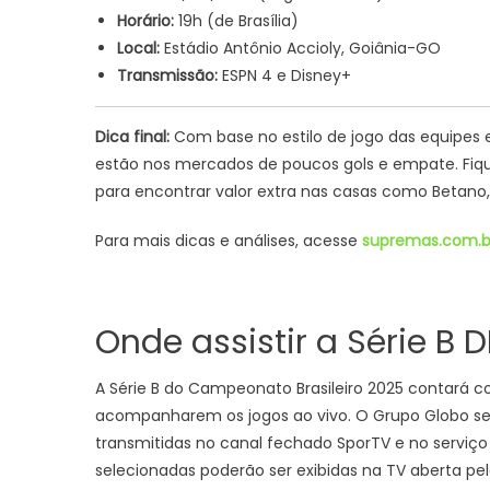
Horário:
19h (de Brasília)
Local:
Estádio Antônio Accioly, Goiânia-GO
Transmissão:
ESPN 4 e Disney+
Dica final:
Com base no estilo de jogo das equipes 
estão nos mercados de poucos gols e empate. Fiqu
para encontrar valor extra nas casas como Betano, E
Para mais dicas e análises, acesse
supremas.com.b
Onde assistir a Série B 
A Série B do Campeonato Brasileiro 2025 contará 
acompanharem os jogos ao vivo. O Grupo Globo seg
transmitidas no canal fechado SporTV e no serviço
selecionadas poderão ser exibidas na TV aberta pel