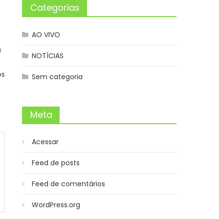
Categorias
AO VIVO
u
NOTÍCIAS
os
Sem categoria
Meta
Acessar
Feed de posts
Feed de comentários
WordPress.org