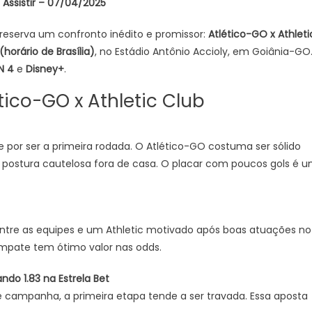
 Assistir – 07/04/2025
Brasileirão
SÉRIE
 reserva um confronto inédito e promissor:
Atlético-GO x Athleti
B,
horário de Brasília)
, no Estádio Antônio Accioly, em Goiânia-GO
hoje
N 4
e
Disney+
.
(06/04),
PALPITES,
tico-GO x Athletic Club
ESCALAÇÕES
 por ser a primeira rodada. O Atlético-GO costuma ser sólido
 postura cautelosa fora de casa. O placar com poucos gols é 
entre as equipes e um Athletic motivado após boas atuações no
empate tem ótimo valor nas odds.
ndo 1.83 na Estrela Bet
e campanha, a primeira etapa tende a ser travada. Essa aposta