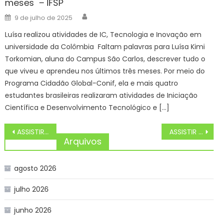
meses – IFSP
Author
Posted
9 de julho de 2025
on
Luísa realizou atividades de IC, Tecnologia e Inovação em
universidade da Colômbia Faltam palavras para Luísa Kimi
Torkomian, aluna do Campus São Carlos, descrever tudo o
que viveu e aprendeu nos últimos três meses. Por meio do
Programa Cidadão Global-Conif, ela e mais quatro
estudantes brasileiras realizaram atividades de Iniciação
Científica e Desenvolvimento Tecnológico e […]
Navegação
ASSISTIR AO VIVO América de Cali x Corinthians COPA Sul-Americana 2025, HOJE (08/04), ESCALAÇÃO E PALPITES
ASSISTIR AO VIVO Caracas x Cienciano COPA Sul-Americana 2025, HOJE (08/04), ESCALAÇÃO E PALPITES
de
Arquivos
Post
agosto 2026
julho 2026
junho 2026