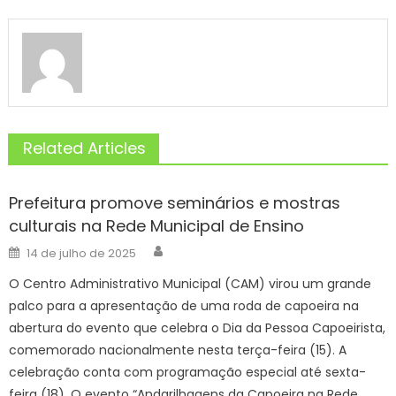
Related Articles
Prefeitura promove seminários e mostras
culturais na Rede Municipal de Ensino
Author
Posted
14 de julho de 2025
on
O Centro Administrativo Municipal (CAM) virou um grande
palco para a apresentação de uma roda de capoeira na
abertura do evento que celebra o Dia da Pessoa Capoeirista,
comemorado nacionalmente nesta terça-feira (15). A
celebração conta com programação especial até sexta-
feira (18). O evento “Andarilhagens da Capoeira na Rede