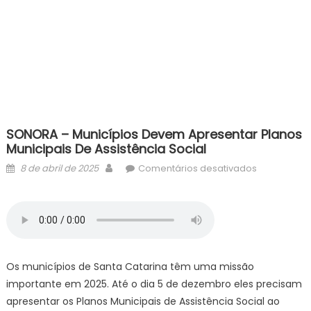
SONORA – Municípios Devem Apresentar Planos
Municipais De Assistência Social
Posted
Author
em
8 de abril de 2025
Comentários desativados
on
SONORA
–
Municípios
devem
apresentar
Planos
Os municípios de Santa Catarina têm uma missão
Municipais
importante em 2025. Até o dia 5 de dezembro eles precisam
de
apresentar os Planos Municipais de Assistência Social ao
Assistência