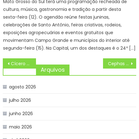
Mato Grosso do Sul terá uma programação recheada de
cultura, música, gastronomia e tradição a partir desta
sexta-feira (12). O agendão reúne festas juninas,
celebrações de Santo Antônio, feiras criativas, rodeios,
exposições agropecuárias e eventos gratuitos que
movimentam Campo Grande e municípios do interior até
segunda-feira (15). Na Capital, um dos destaques é o 24º […]
Navegação
Cícero Lucena inspeciona obras do novo Mercado de Oitizeiro e projeta entrega para o mês de dezembro
Cephas abre cápsula do tempo enterrada em 2018
de
Arquivos
Post
agosto 2026
julho 2026
junho 2026
maio 2026