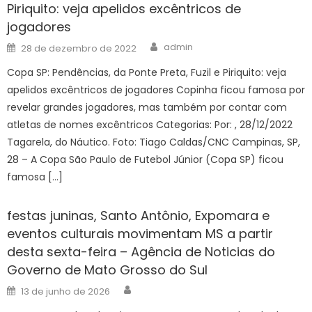
Piriquito: veja apelidos excêntricos de
jogadores
Author
Posted
admin
28 de dezembro de 2022
on
Copa SP: Pendências, da Ponte Preta, Fuzil e Piriquito: veja
apelidos excêntricos de jogadores Copinha ficou famosa por
revelar grandes jogadores, mas também por contar com
atletas de nomes excêntricos Categorias: Por: , 28/12/2022
Tagarela, do Náutico. Foto: Tiago Caldas/CNC Campinas, SP,
28 – A Copa São Paulo de Futebol Júnior (Copa SP) ficou
famosa […]
festas juninas, Santo Antônio, Expomara e
eventos culturais movimentam MS a partir
desta sexta-feira – Agência de Noticias do
Governo de Mato Grosso do Sul
Author
Posted
13 de junho de 2026
on