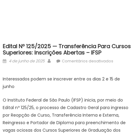
Edital Nº 125/2025 — Transferência Para Cursos
Superiores: Inscrições Abertas – IFSP
Posted
Author
em
4 de junho de 2025
Comentários desativados
on
Edital
nº
Interessados podem se inscrever entre os dias 2 e 15 de
125/2025
junho
—
Transferên
O Instituto Federal de São Paulo (IFSP) inicia, por meio do
para
Edital nº 125/25, o processo de Cadastro Geral para ingresso
cursos
por Reopção de Curso, Transferência Interna e Externa,
superiores
Reingresso e Portador de Diploma para preenchimento de
inscrições
abertas
vagas ociosas dos Cursos Superiores de Graduação dos