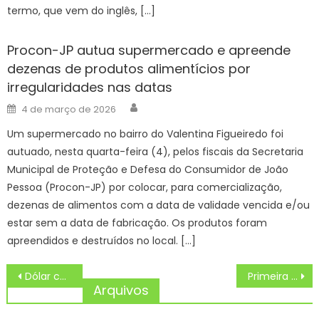
termo, que vem do inglês, […]
Procon-JP autua supermercado e apreende
dezenas de produtos alimentícios por
irregularidades nas datas
Author
Posted
4 de março de 2026
on
Um supermercado no bairro do Valentina Figueiredo foi
autuado, nesta quarta-feira (4), pelos fiscais da Secretaria
Municipal de Proteção e Defesa do Consumidor de João
Pessoa (Procon-JP) por colocar, para comercialização,
dezenas de alimentos com a data de validade vencida e/ou
estar sem a data de fabricação. Os produtos foram
apreendidos e destruídos no local. […]
Navegação
Dólar cai para R$ 5 e bolsa sobe com alívio no Oriente Médio
Primeira habilitação passa a exigir exame toxicológico em processos abertos a partir de 18 de maio
de
Arquivos
Post