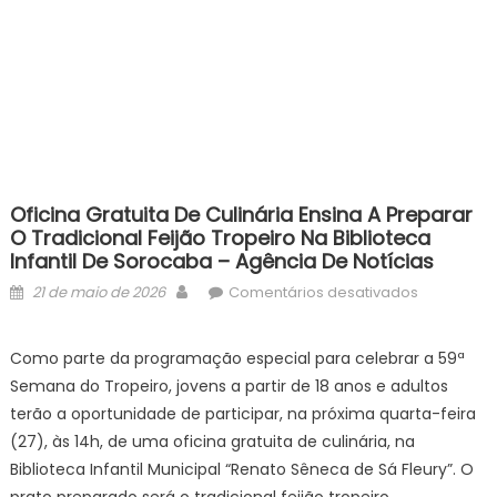
Oficina Gratuita De Culinária Ensina A Preparar
O Tradicional Feijão Tropeiro Na Biblioteca
Infantil De Sorocaba – Agência De Notícias
Posted
Author
em
21 de maio de 2026
Comentários desativados
on
Oficina
gratuita
Como parte da programação especial para celebrar a 59ª
de
Semana do Tropeiro, jovens a partir de 18 anos e adultos
culinária
terão a oportunidade de participar, na próxima quarta-feira
ensina
(27), às 14h, de uma oficina gratuita de culinária, na
a
Biblioteca Infantil Municipal “Renato Sêneca de Sá Fleury”. O
preparar
o