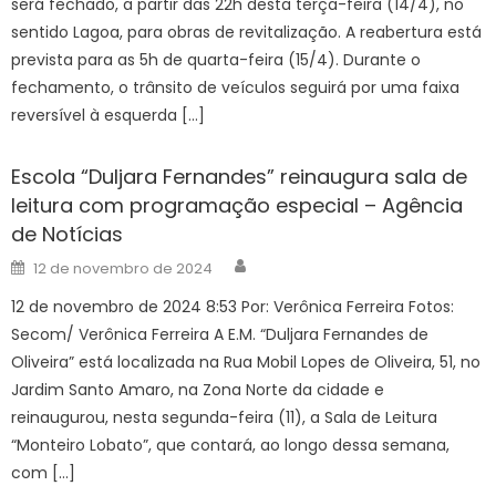
será fechado, a partir das 22h desta terça-feira (14/4), no
sentido Lagoa, para obras de revitalização. A reabertura está
prevista para as 5h de quarta-feira (15/4). Durante o
fechamento, o trânsito de veículos seguirá por uma faixa
reversível à esquerda […]
Escola “Duljara Fernandes” reinaugura sala de
leitura com programação especial – Agência
de Notícias
Author
Posted
12 de novembro de 2024
on
12 de novembro de 2024 8:53 Por: Verônica Ferreira Fotos:
Secom/ Verônica Ferreira A E.M. “Duljara Fernandes de
Oliveira” está localizada na Rua Mobil Lopes de Oliveira, 51, no
Jardim Santo Amaro, na Zona Norte da cidade e
reinaugurou, nesta segunda-feira (11), a Sala de Leitura
“Monteiro Lobato”, que contará, ao longo dessa semana,
com […]