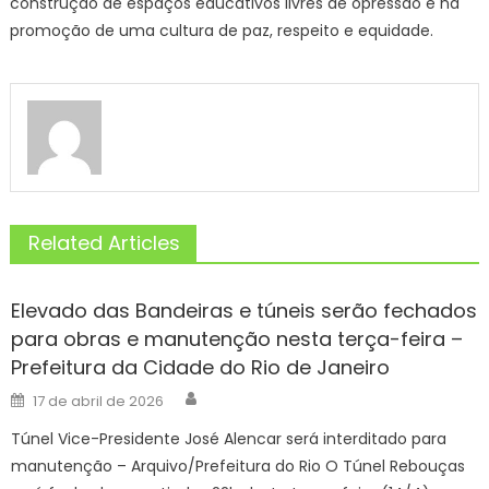
construção de espaços educativos livres de opressão e na
promoção de uma cultura de paz, respeito e equidade.
Related Articles
Elevado das Bandeiras e túneis serão fechados
para obras e manutenção nesta terça-feira –
Prefeitura da Cidade do Rio de Janeiro
Author
Posted
17 de abril de 2026
on
Túnel Vice-Presidente José Alencar será interditado para
manutenção – Arquivo/Prefeitura do Rio O Túnel Rebouças