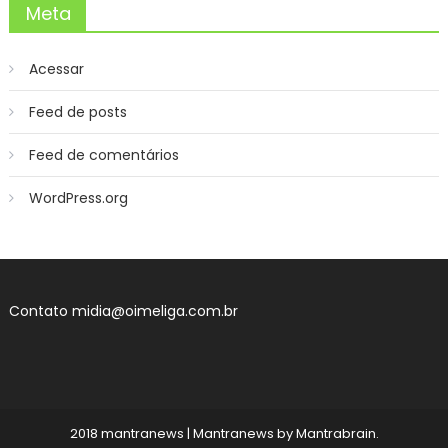
Meta
Acessar
Feed de posts
Feed de comentários
WordPress.org
Contato
midia@oimeliga.com.br
2018 mantranews
|
Mantranews by
Mantrabrain
.