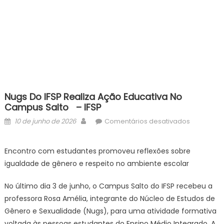
Nugs Do IFSP Realiza Ação Educativa No
Campus Salto – IFSP
Posted
Author
em
10 de junho de 2026
Comentários desativados
on
Nugs
do
Encontro com estudantes promoveu reflexões sobre
IFSP
igualdade de gênero e respeito no ambiente escolar
realiza
ação
No último dia 3 de junho, o Campus Salto do IFSP recebeu a
educativa
professora Rosa Amélia, integrante do Núcleo de Estudos de
no
Gênero e Sexualidade (Nugs), para uma atividade formativa
Campus
voltada às pessoas estudantes do Ensino Médio Integrado. A
Salto