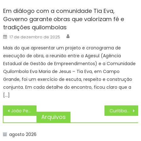
Em diálogo com a comunidade Tia Eva,
Governo garante obras que valorizam fé e
tradições quilombolas
Author
Posted
17 de dezembro de 2025
on
Mais do que apresentar um projeto e cronograma de
execução de obra, a reunião entre a Agesul (Agência
Estadual de Gestão de Empreendimentos) e a Comunidade
Quilombola Eva Maria de Jesus – Tia Eva, em Campo
Grande, foi um exercício de escuta, respeito e construção
conjunta. Em cada detalhe do encontro, ficou claro que a
[…]
Navegação
João Pessoa ganha protagonismo nacional em encontro de gestores de cultura realizado em Brasília
Curitibanos abre as etapas regionais do Santa Catarina Canta e seleciona os primeiros cantores para a semifinal do Festival
de
Arquivos
Post
agosto 2026