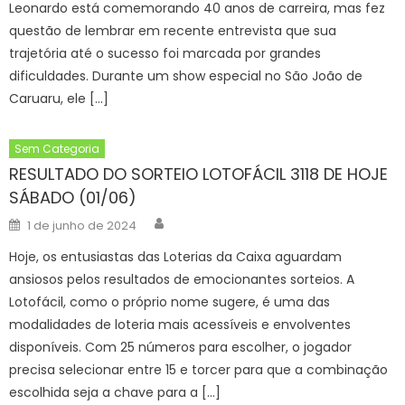
Leonardo está comemorando 40 anos de carreira, mas fez
questão de lembrar em recente entrevista que sua
trajetória até o sucesso foi marcada por grandes
dificuldades. Durante um show especial no São João de
Caruaru, ele […]
Sem Categoria
RESULTADO DO SORTEIO LOTOFÁCIL 3118 DE HOJE
SÁBADO (01/06)
Author
Posted
1 de junho de 2024
on
Hoje, os entusiastas das Loterias da Caixa aguardam
ansiosos pelos resultados de emocionantes sorteios. A
Lotofácil, como o próprio nome sugere, é uma das
modalidades de loteria mais acessíveis e envolventes
disponíveis. Com 25 números para escolher, o jogador
precisa selecionar entre 15 e torcer para que a combinação
escolhida seja a chave para a […]