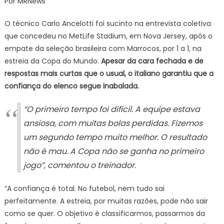
Por MRNews
garante
que
O técnico Carlo Ancelotti foi sucinto na entrevista coletiva
empate
que concedeu no MetLife Stadium, em Nova Jersey, após o
na
empate da seleção brasileira com Marrocos, por 1 a 1, na
estreia
estreia da Copa do Mundo.
Apesar da cara fechada e de
da
Copa
respostas mais curtas que o usual, o italiano garantiu que a
não
confiança do elenco segue inabalada.
abala
confiança
“O primeiro tempo foi difícil. A equipe estava
ansiosa, com muitas bolas perdidas. Fizemos
um segundo tempo muito melhor. O resultado
não é mau. A Copa não se ganha no primeiro
jogo”, comentou o treinador.
“A confiança é total. No futebol, nem tudo sai
perfeitamente. A estreia, por muitas razões, pode não sair
como se quer. O objetivo é classificarmos, passarmos da