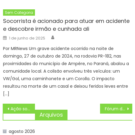
Sem Categoria
Socorrista é acionado para atuar em acidente
e descobre irmão e cunhada ali
Author
Posted
1 de junho de 2025
on
Por MRNews Um grave acidente ocorrido na noite de
domingo, 27 de outubro de 2024, na rodovia PR-182, nas
proximidades do município de Ampére, no Paraná, abalou a
comunidade local. A colisão envolveu três veículos: um
VW/Gol, uma caminhonete e um Corolla. O impacto
resultou na morte de um casal e deixou feridos leves entre
[…]
Navegação
Ação social da Prefeitura de Sorocaba e do Luna Park é prorrogada até o dia 3 de julho – Agência de Notícias
Fórum de Gestoras de Políticas para Mulheres ocupa espaço inédito no 4º Congresso dos Municípios de MS
de
Arquivos
Post
agosto 2026