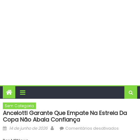
Sem Categoria
Ancelotti Garante Que Empate Na Estreia Da
Copa Não Abala Confiança
Posted
Author
em
14 de junho de 2026
Comentários desativados
on
Ancelotti