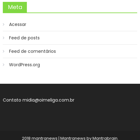
Meta
Acessar
Feed de posts
Feed de comentários
WordPress.org
Contato
midia@oimeliga.com.br
2018 mantranews
|
Mantranews by
Mantrabrain
.