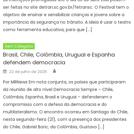
ser feitas no site detran.sc.gov.br/fetransc. O Festival tem o
objetivo de ensinar e sensibilizar crianças e jovens sobre a
importância da segurança no trânsito. A ideia é usar o teatro
como ferramenta educativa, para que […]
Sem Categoria
Brasil, Chile, Colômbia, Uruguai e Espanha
defendem democracia
Author
Posted
22 de julho de 2025
on
Por MRNews Em nota conjunta, os países que participaram
da reunião de alto nível Democracia Sempre – Chile,
Colômbia, Espanha, Brasil e Uruguai – defenderam o
compromisso com a defesa da democracia e do
multilateralismo. O encontro ocorreu em Santiago do Chile,
nesta segunda-feira (21), com a presença dos presidentes
do Chile, Gabriel Boric; da Colômbia, Gustavo […]