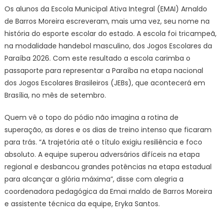
Municipal
Os alunos da Escola Municipal Ativa Integral (EMAI) Arnaldo
Arnaldo
de Barros Moreira escreveram, mais uma vez, seu nome na
de
história do esporte escolar do estado. A escola foi tricampeã,
Barros
na modalidade handebol masculino, dos Jogos Escolares da
Moreira
Paraíba 2026. Com este resultado a escola carimba o
é
tricampeã
passaporte para representar a Paraíba na etapa nacional
de
dos Jogos Escolares Brasileiros (JEBs), que acontecerá em
handebol
Brasília, no mês de setembro.
e
garante
Quem vê o topo do pódio não imagina a rotina de
vaga
superação, as dores e os dias de treino intenso que ficaram
nos
para trás. “A trajetória até o título exigiu resiliência e foco
Jogos
absoluto. A equipe superou adversários difíceis na etapa
Escolares
regional e desbancou grandes potências na etapa estadual
Brasileiros
para alcançar a glória máxima”, disse com alegria a
coordenadora pedagógica da Emai rnaldo de Barros Moreira
e assistente técnica da equipe, Eryka Santos.