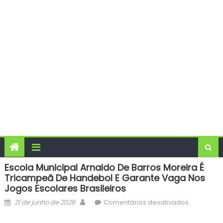
Escola Municipal Arnaldo De Barros Moreira É
Tricampeã De Handebol E Garante Vaga Nos
Jogos Escolares Brasileiros
Posted
Author
em
21 de junho de 2026
Comentários desativados
on
Escola