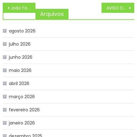
Navegação
João Fonseca fica com o vice na chave de duplas do ATP 500 de Halle
AVISO DE PAUTA: Governo do Estado inaugura revitalização da SC-350 entre Lebon Régis e Caçador
de
Arquivos
Post
agosto 2026
julho 2026
junho 2026
maio 2026
abril 2026
março 2026
fevereiro 2026
janeiro 2026
dezembro 2025