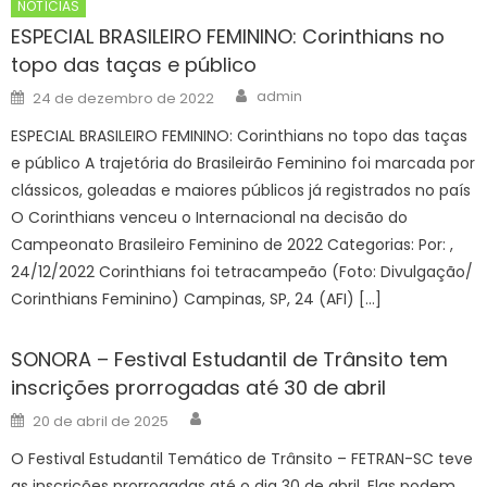
NOTÍCIAS
ESPECIAL BRASILEIRO FEMININO: Corinthians no
topo das taças e público
Author
Posted
admin
24 de dezembro de 2022
on
ESPECIAL BRASILEIRO FEMININO: Corinthians no topo das taças
e público A trajetória do Brasileirão Feminino foi marcada por
clássicos, goleadas e maiores públicos já registrados no país
O Corinthians venceu o Internacional na decisão do
Campeonato Brasileiro Feminino de 2022 Categorias: Por: ,
24/12/2022 Corinthians foi tetracampeão (Foto: Divulgação/
Corinthians Feminino) Campinas, SP, 24 (AFI) […]
SONORA – Festival Estudantil de Trânsito tem
inscrições prorrogadas até 30 de abril
Author
Posted
20 de abril de 2025
on
O Festival Estudantil Temático de Trânsito – FETRAN-SC teve
as inscrições prorrogadas até o dia 30 de abril. Elas podem