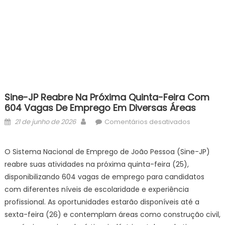
Sine-JP Reabre Na Próxima Quinta-Feira Com
604 Vagas De Emprego Em Diversas Áreas
Posted
Author
em
21 de junho de 2026
Comentários desativados
on
Sine-
JP
O Sistema Nacional de Emprego de João Pessoa (Sine-JP)
reabre
reabre suas atividades na próxima quinta-feira (25),
na
disponibilizando 604 vagas de emprego para candidatos
próxima
com diferentes níveis de escolaridade e experiência
quinta-
profissional. As oportunidades estarão disponíveis até a
feira
com
sexta-feira (26) e contemplam áreas como construção civil,
604