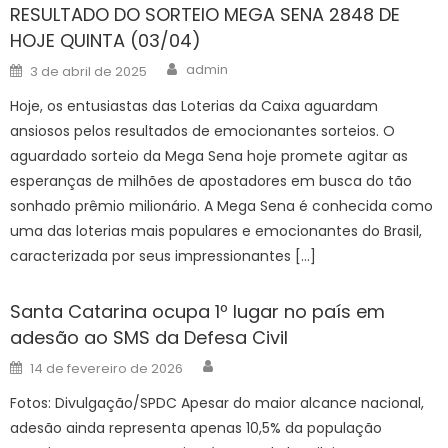
RESULTADO DO SORTEIO MEGA SENA 2848 DE
HOJE QUINTA (03/04)
Author
Posted
admin
3 de abril de 2025
on
Hoje, os entusiastas das Loterias da Caixa aguardam
ansiosos pelos resultados de emocionantes sorteios. O
aguardado sorteio da Mega Sena hoje promete agitar as
esperanças de milhões de apostadores em busca do tão
sonhado prêmio milionário. A Mega Sena é conhecida como
uma das loterias mais populares e emocionantes do Brasil,
caracterizada por seus impressionantes […]
Santa Catarina ocupa 1º lugar no país em
adesão ao SMS da Defesa Civil
Author
Posted
14 de fevereiro de 2026
on
Fotos: Divulgação/SPDC Apesar do maior alcance nacional,
adesão ainda representa apenas 10,5% da população