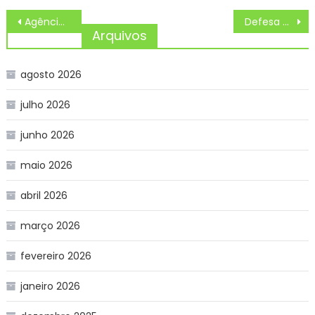
Navegação
Agência Minas Gerais | Comunidades recebem primeiras edições da Praça de Serviços do Governo Presente em Belo Horizonte
Defesa do Irã brilha e segura o 0 a 0 contra a Bélgica em Los Angeles
de
Arquivos
Post
agosto 2026
julho 2026
junho 2026
maio 2026
abril 2026
março 2026
fevereiro 2026
janeiro 2026